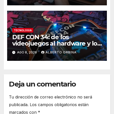
señales de alerta
TECNOLOGIA
DEF CON 34: de los
videojuegos al hardware y los
autos, el llamado hacker a
AGO 8, 2026
ALBERTO ORBINA
recuperar el control de la
tecnología
Deja un comentario
Tu dirección de correo electrónico no será
publicada.
Los campos obligatorios están
marcados con
*