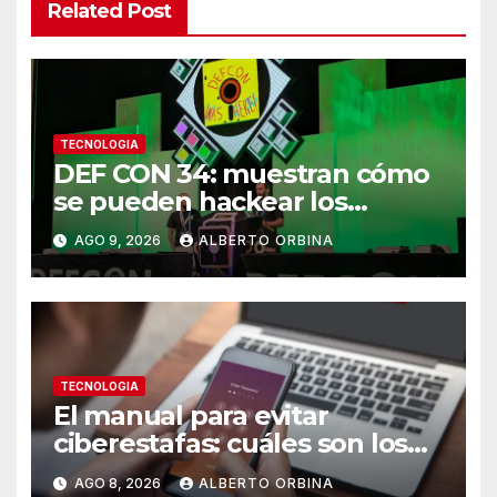
Related Post
TECNOLOGIA
DEF CON 34: muestran cómo
se pueden hackear los
controles biométricos de
AGO 9, 2026
ALBERTO ORBINA
bancos y fintech de América
Latina
TECNOLOGIA
El manual para evitar
ciberestafas: cuáles son los
engaños más comunes y las
AGO 8, 2026
ALBERTO ORBINA