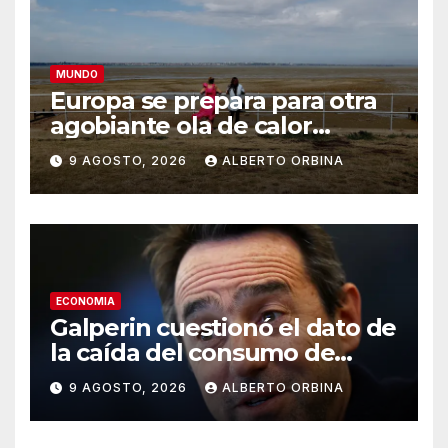
MUNDO
Europa se prepara para otra
agobiante ola de calor
extremo, la quinta desde
9 AGOSTO, 2026
ALBERTO ORBINA
mayo
ECONOMIA
Galperin cuestionó el dato de
la caída del consumo de
CAME y Milei lo respaldó
9 AGOSTO, 2026
ALBERTO ORBINA