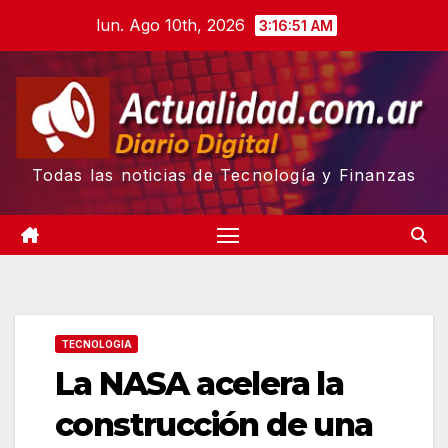
Skip
lun. Ago 10th, 2026
3:16:52 AM
to
content
Todas las noticias de Tecnología y Finanzas
TECNOLOGIA
La NASA acelera la
construcción de una