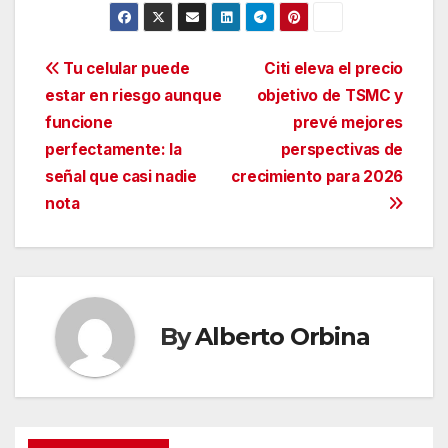
Navegación
Tu celular puede
Citi eleva el precio
estar en riesgo aunque
objetivo de TSMC y
de
funcione
prevé mejores
entradas
perfectamente: la
perspectivas de
señal que casi nadie
crecimiento para 2026
nota
By
Alberto Orbina