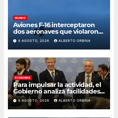
MUNDO
Aviones F-16 interceptaron
dos aeronaves que violaron
el espacio aéreo del club
9 AGOSTO, 2026
ALBERTO ORBINA
donde estaba Donald Trump
ECONOMIA
Para impulsar la actividad, el
Gobierno analiza facilidades
para que los bancos puedan
9 AGOSTO, 2026
ALBERTO ORBINA
prestar dólares