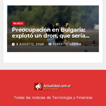
MUNDO
Preocupación en Bulgaria:
explotó un dron, que sería
ucraniano, cerca de un
8 AGOSTO, 2026
ALBERTO ORBINA
gasoducto en la frontera con
Rumania
Todas las noticias de Tecnología y Finanzas