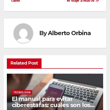
taller
el viaje a Marte
By
Alberto Orbina
Related Post
TECNOLOGIA
El manual para evitar
ciberestafas: cuáles son los