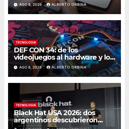
engaños más comunes y las
AGO 8, 2026
ALBERTO ORBINA
señales de alerta
TECNOLOGIA
DEF CON 34: de los
videojuegos al hardware y los
autos, el llamado hacker a
AGO 8, 2026
ALBERTO ORBINA
recuperar el control de la
tecnología
TECNOLOGIA
Black Hat USA 2026: dos
argentinos descubrieron
cómo hackear antenas que