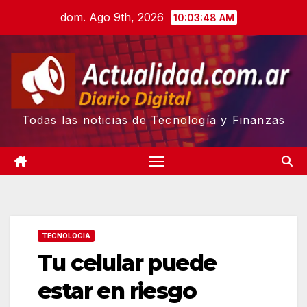
Skip
dom. Ago 9th, 2026
10:03:49 AM
to
content
Todas las noticias de Tecnología y Finanzas
TECNOLOGIA
Tu celular puede
estar en riesgo