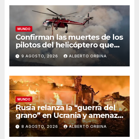
MUNDO
Confirman las muertes de los
pilotos del helicóptero que
quedó atrapado en medio
9 AGOSTO, 2026
ALBERTO ORBINA
del incendio forestal, tras
estrellarse en Utah
MUNDO
Rusia relanza la “guerra del
grano” en Ucrania y amenaza
el suministro global de
8 AGOSTO, 2026
ALBERTO ORBINA
alimentos