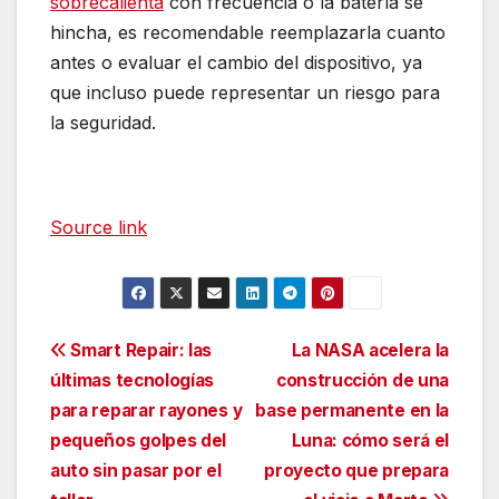
sobrecalienta
con frecuencia o la batería se
hincha, es recomendable reemplazarla cuanto
antes o evaluar el cambio del dispositivo, ya
que incluso puede representar un riesgo para
la seguridad.
Source link
Navegación
Smart Repair: las
La NASA acelera la
últimas tecnologías
construcción de una
de
para reparar rayones y
base permanente en la
entradas
pequeños golpes del
Luna: cómo será el
auto sin pasar por el
proyecto que prepara