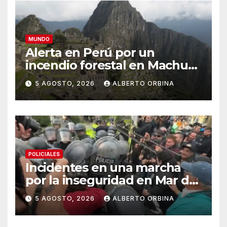
MUNDO
Alerta en Perú por un
incendio forestal en Machu
Picchu que afecta el servicio
5 AGOSTO, 2026
ALBERTO ORBINA
de trenes hacia el santuario
POLICIALES
Incidentes en una marcha
por la inseguridad en Mar del
Plata: vecinos piden que
5 AGOSTO, 2026
ALBERTO ORBINA
cambien la cúpula policial