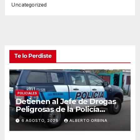
Uncategorized
Te lo Perdiste
POLICIALES
Detienen al Jefe de Drogas
Peligrosas de la Policía
Federal en Córdoba: enfrenta
6 AGOSTO, 2026
ALBERTO ORBINA
varios cargos