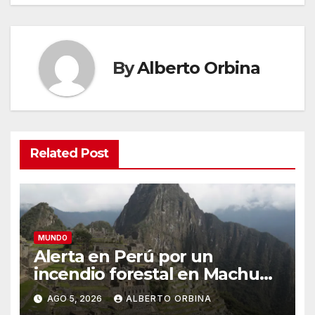
By
Alberto Orbina
Related Post
MUNDO
Alerta en Perú por un
incendio forestal en Machu
Picchu que afecta el servicio
AGO 5, 2026
ALBERTO ORBINA
de trenes hacia el santuario