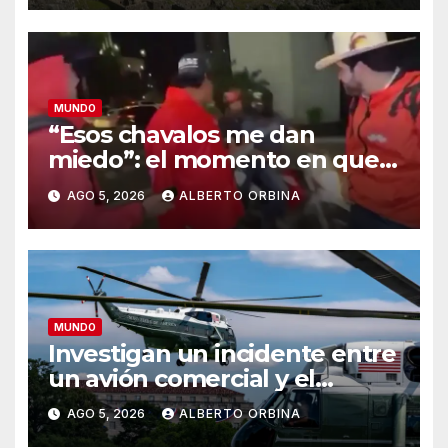
MUNDO
“Esos chavalos me dan
miedo”: el momento en que
los sicarios marcaron al
AGO 5, 2026
ALBERTO ORBINA
influencer mexicano César
Gastélum antes de asesinarlo
MUNDO
Investigan un incidente entre
un avión comercial y el
helicóptero de Donald Trump
AGO 5, 2026
ALBERTO ORBINA
en el cielo de Washington