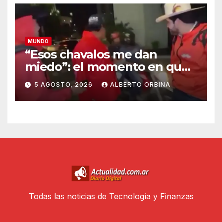
MUNDO
“Esos chavalos me dan
miedo”: el momento en que
los sicarios marcaron al
5 AGOSTO, 2026
ALBERTO ORBINA
influencer mexicano César
Gastélum antes de asesinarlo
Todas las noticias de Tecnología y Finanzas