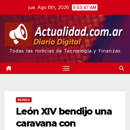
Skip
jue. Ago 6th, 2026
5:53:48 AM
to
content
Todas las noticias de Tecnología y Finanzas
MUNDO
León XIV bendijo una
caravana con