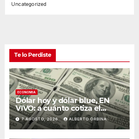
Uncategorized
Te lo Perdiste
ECONOMIA
Dólar hoy y dólar blue, EN
VIVO: a cuánto cotiza el
oficial y cuál es el precio del
7 AGOSTO, 2026
ALBERTO ORBINA
paralelo este viernes 7 de
agosto, minuto a minuto