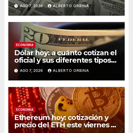
y cuál es el precio del paralelo
AGO 7, 2026
ALBERTO ORBINA
este viernes 7 de agosto,
minuto a minuto
ECONOMIA
Dólar hoy: a cuánto cotizan el
oficial y sus diferentes tipos
de cambio este viernes 07 de
AGO 7, 2026
ALBERTO ORBINA
agosto
ECONOMIA
Ethereum hoy: cotización y
precio del ETH este viernes 7
de agosto de 2026