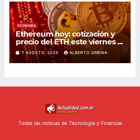
ECONOMIA
Ethereum hoy: cotización y
precio del ETH este viernes 7
de agosto de 2026
7 AGOSTO, 2026
ALBERTO ORBINA
Todas las noticias de Tecnología y Finanzas