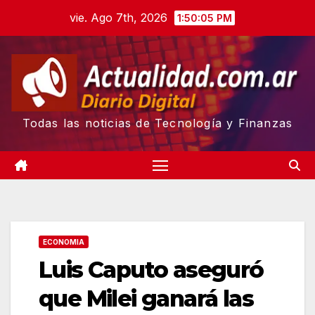
Skip
vie. Ago 7th, 2026
1:50:06 PM
to
content
Todas las noticias de Tecnología y Finanzas
ECONOMIA
Luis Caputo aseguró
que Milei ganará las