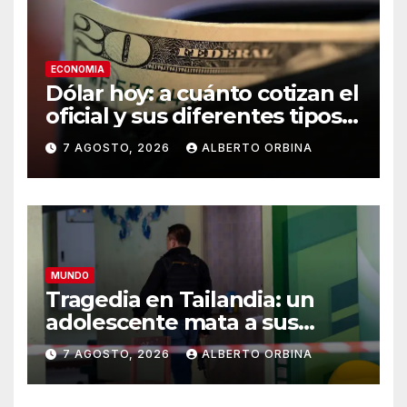
ECONOMIA
Dólar hoy: a cuánto cotizan el
oficial y sus diferentes tipos
de cambio este viernes 07 de
7 AGOSTO, 2026
ALBERTO ORBINA
agosto
MUNDO
Tragedia en Tailandia: un
adolescente mata a sus
abuelos y a cinco personas
7 AGOSTO, 2026
ALBERTO ORBINA
en un colegio