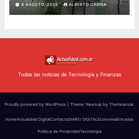
sábado 8 de agosto de 2026
8 AGOSTO, 2026
ALBERTO ORBINA
Todas las noticias de Tecnología y Finanzas
Proudly powered by WordPress
|
Theme: Newsup by
Themeansar
.
Home
Actualidad Digital
Contacto
DIARIO DIGITAL
Economía
Entradas
Política de Privacidad
Tecnología