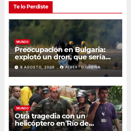
Te lo Perdiste
MUNDO
Preocupación en Bulgaria:
explotó un dron, que sería
ucraniano, cerca de un
8 AGOSTO, 2026
ALBERTO ORBINA
gasoducto en la frontera con
Rumania
MUNDO
Otra tragedia con un
helicóptero en Río de
Janeiro: murieron el piloto,