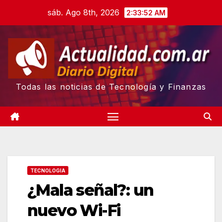
Skip
sáb. Ago 8th, 2026
2:33:53 AM
to
content
Todas las noticias de Tecnología y Finanzas
TECNOLOGIA
¿Mala señal?: un
nuevo Wi-Fi