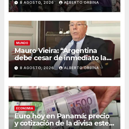
8 AGOSTO, 2026
ALBERTO ORBINA
una abuela, su hija y la nieta
en un vuelo panorámico
MUNDO
Mauro Vieira: “Argentina
debe cesar de inmediato las
agresiones para volver al
8 AGOSTO, 2026
ALBERTO ORBINA
camino de la normalidad en
la relación”
ECONOMIA
Euro hoy en Panamá: precio
y cotización de la divisa este