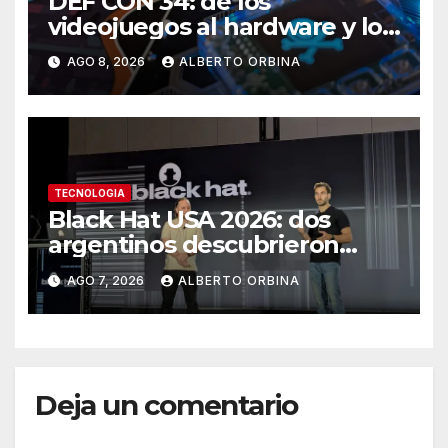
DEF CON 34: de los
videojuegos al hardware y los
autos, el llamado hacker a
AGO 8, 2026
ALBERTO ORBINA
recuperar el control de la
tecnología
TECNOLOGIA
Black Hat USA 2026: dos
argentinos descubrieron
cómo hackear antenas que
AGO 7, 2026
ALBERTO ORBINA
llevan internet a zonas
aisladas
Deja un comentario