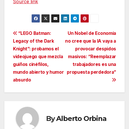
Source link
Navegación
“LEGO Batman:
Un Nobel de Economía
Legacy of the Dark
no cree que la IA vaya a
de
Knight”: probamos el
provocar despidos
entradas
videojuego que mezcla
masivos: “Reemplazar
guiños cinéfilos,
trabajadores es una
mundo abierto y humor
propuesta perdedora”
absurdo
By
Alberto Orbina