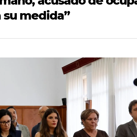
ermano, acusado de ocup
a su medida”