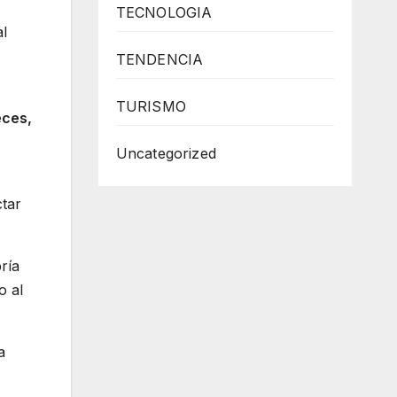
TECNOLOGIA
al
TENDENCIA
TURISMO
eces,
Uncategorized
tar
ría
o al
a