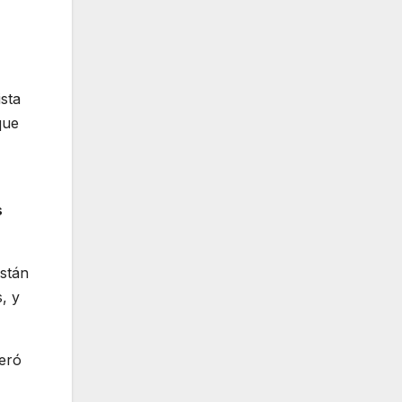
ista
que
s
están
, y
eró