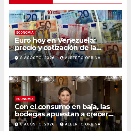
ECONOMIA
Euro hoy en Venezuela:
precio y cotización de la
divisa este sábado 8 de
8 AGOSTO, 2026
ALBERTO ORBINA
agosto de 2026
ECONOMIA
Con el consumo en baja, las
bodegas apuestan a crecer
transformando el vino
8 AGOSTO, 2026
ALBERTO ORBINA
argentino en una experiencia