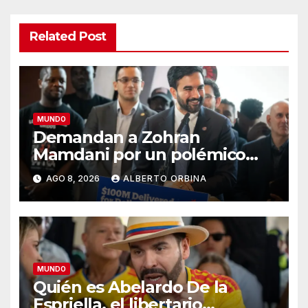
Related Post
MUNDO
Demandan a Zohran
Mamdani por un polémico
impuesto inmobiliario que
AGO 8, 2026
ALBERTO ORBINA
podría afectar a miles de
personas
MUNDO
Quién es Abelardo De la
Espriella, el libertario