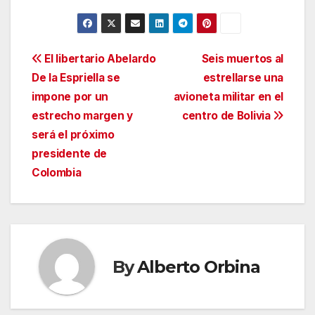
Navegación
El libertario Abelardo
Seis muertos al
De la Espriella se
estrellarse una
de
impone por un
avioneta militar en el
entradas
estrecho margen y
centro de Bolivia
será el próximo
presidente de
Colombia
By
Alberto Orbina