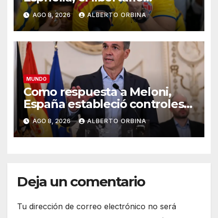
admirador de Javier Milei que
AGO 8, 2026
ALBERTO ORBINA
asumió la presidencia de
Colombia
MUNDO
Como respuesta a Meloni,
España estableció controles
fronterizos a viajeros desde
AGO 8, 2026
ALBERTO ORBINA
Italia
Deja un comentario
Tu dirección de correo electrónico no será