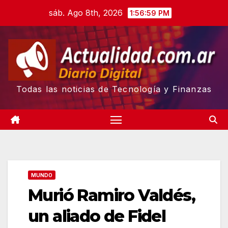
Skip
sáb. Ago 8th, 2026
1:57:00 PM
to
content
Todas las noticias de Tecnología y Finanzas
MUNDO
Murió Ramiro Valdés,
un aliado de Fidel