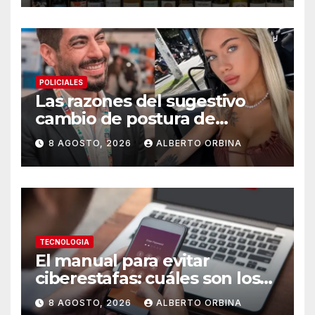
gourmet
POLICIALES
Las razones del sugestivo
cambio de postura de
Candela Arizaga y los
8 AGOSTO, 2026
ALBERTO ORBINA
beneficios de ser un Moyano
TECNOLOGIA
El manual para evitar
ciberestafas: cuáles son los
engaños más comunes y las
8 AGOSTO, 2026
ALBERTO ORBINA
señales de alerta