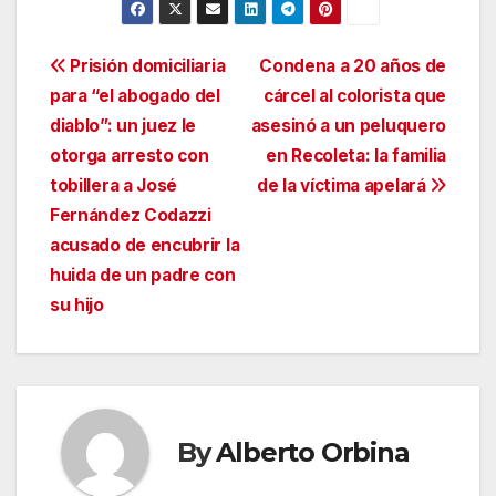
Navegación
Prisión domiciliaria
Condena a 20 años de
para “el abogado del
cárcel al colorista que
de
diablo”: un juez le
asesinó a un peluquero
entradas
otorga arresto con
en Recoleta: la familia
tobillera a José
de la víctima apelará
Fernández Codazzi
acusado de encubrir la
huida de un padre con
su hijo
By
Alberto Orbina