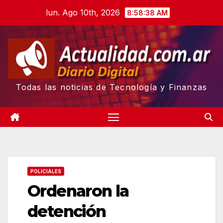
Skip
lun. Ago 10th, 2026
8:58:39 AM
to
content
Todas las noticias de Tecnología y Finanzas
POLICIALES
Ordenaron la
detención