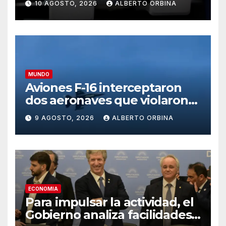
10 AGOSTO, 2026
ALBERTO ORBINA
MUNDO
Aviones F-16 interceptaron
dos aeronaves que violaron
el espacio aéreo del club
9 AGOSTO, 2026
ALBERTO ORBINA
donde estaba Donald Trump
ECONOMIA
Para impulsar la actividad, el
Gobierno analiza facilidades