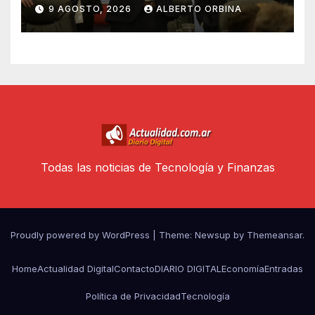
para que los bancos puedan
9 AGOSTO, 2026
ALBERTO ORBINA
prestar dólares
Todas las noticias de Tecnología y Finanzas
Proudly powered by WordPress
|
Theme: Newsup by
Themeansar
.
Home
Actualidad Digital
Contacto
DIARIO DIGITAL
Economía
Entradas
Política de Privacidad
Tecnología