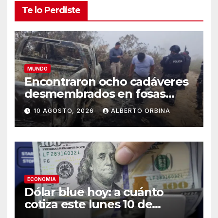
Te lo Perdiste
MUNDO
Encontraron ocho cadáveres
desmembrados en fosas
clandestinas dentro de una
10 AGOSTO, 2026
ALBERTO ORBINA
mina ilegal en Ecuador
ECONOMIA
Dólar blue hoy: a cuánto
cotiza este lunes 10 de
agosto