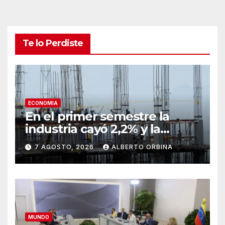
Te lo Perdiste
ECONOMIA
En el primer semestre la
industria cayó 2,2% y la
construcción mejoró casi 3%
7 AGOSTO, 2026
ALBERTO ORBINA
MUNDO