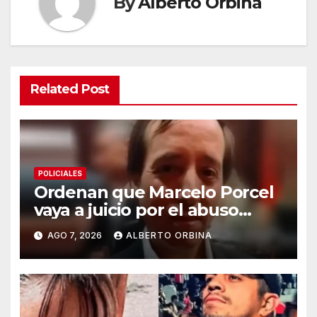
By
Alberto Orbina
Related Post
POLICIALES
Ordenan que Marcelo Porcel
vaya a juicio por el abuso
sexual de 10 alumnos del
AGO 7, 2026
ALBERTO ORBINA
Colegio Palermo Chico