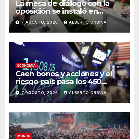
La mesa de diálogo con la
oposición se instaló en
Venezuela: se declaró en
7 AGOSTO, 2026
ALBERTO ORBINA
sesión permanente y acordó
un calendario hacia el
llamado a elecciones
ECONOMIA
Caen bonos y acciones y el
riesgo país pasa los 450
puntos tras las concesiones
7 AGOSTO, 2026
ALBERTO ORBINA
que tuvo que hacer el
Gobierno en el Congreso
MUNDO