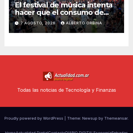
El festival de música intenta
hacer que el consumo de
drogas sea más seguro
7 AGOSTO, 2026
ALBERTO ORBINA
Todas las noticias de Tecnología y Finanzas
Proudly powered by WordPress
|
Theme: Newsup by
Themeansar
.
Home
Actualidad Digital
Contacto
DIARIO DIGITAL
Economía
Entradas