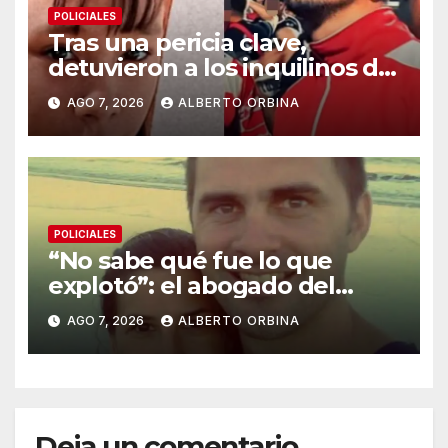
POLICIALES
Tras una pericia clave,
detuvieron a los inquilinos de
Barrelier, el principal acusado
AGO 7, 2026
ALBERTO ORBINA
por el femicidio de Agostina
Vega
POLICIALES
“No sabe qué fue lo que
explotó”: el abogado del
hombre al que acusan de
AGO 7, 2026
ALBERTO ORBINA
matar a su mujer ahora puso
en duda el celular
Deja un comentario