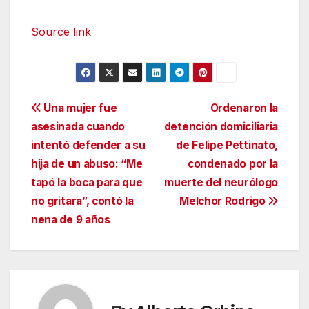
Source link
Navegación
Una mujer fue
Ordenaron la
asesinada cuando
detención domiciliaria
de
intentó defender a su
de Felipe Pettinato,
entradas
hija de un abuso: “Me
condenado por la
tapó la boca para que
muerte del neurólogo
no gritara”, contó la
Melchor Rodrigo
nena de 9 años