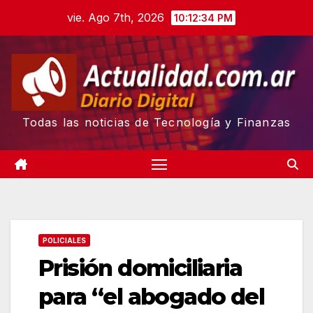
Skip
vie. Ago 7th, 2026
10:12:35 PM
to
content
Todas las noticias de Tecnología y Finanzas
POLICIALES
Prisión domiciliaria
para “el abogado del