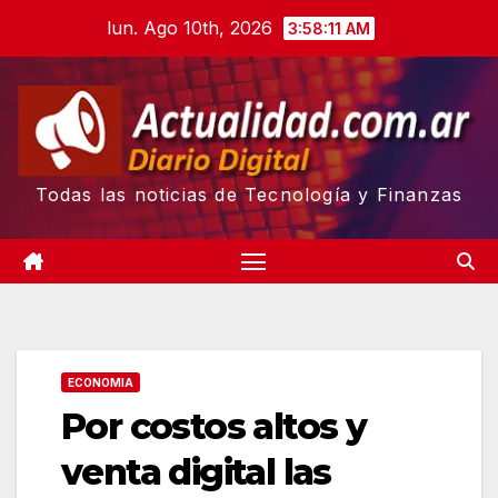
Skip
lun. Ago 10th, 2026
3:58:12 AM
to
content
Todas las noticias de Tecnología y Finanzas
ECONOMIA
Por costos altos y
venta digital las