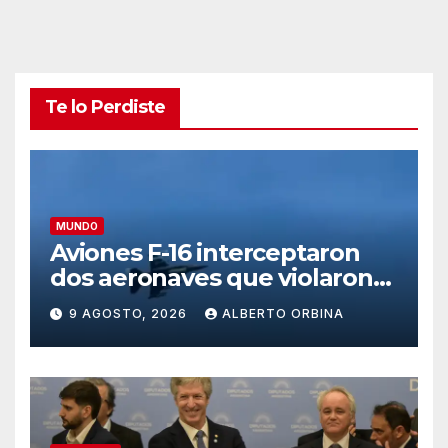
Te lo Perdiste
MUNDO
Aviones F-16 interceptaron
dos aeronaves que violaron
el espacio aéreo del club
9 AGOSTO, 2026
ALBERTO ORBINA
donde estaba Donald Trump