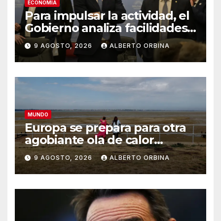
ECONOMIA
Para impulsar la actividad, el
Gobierno analiza facilidades
para que los bancos puedan
9 AGOSTO, 2026
ALBERTO ORBINA
prestar dólares
MUNDO
Europa se prepara para otra
agobiante ola de calor
extremo, la quinta desde
9 AGOSTO, 2026
ALBERTO ORBINA
mayo