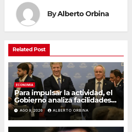
By
Alberto Orbina
Related Post
ECONOMIA
Para impulsar la actividad, el
Gobierno analiza facilidades
para que los bancos puedan
AGO 9, 2026
ALBERTO ORBINA
prestar dólares