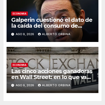
ECONOMIA
Galperin cuestionó el dato de
la caída del consumo de
CAME y Milei lo respaldó
AGO 9, 2026
ALBERTO ORBINA
ECONOMIA
Las cinco acciones ganadoras
en Wall Street: en lo que va
de 2026 las ganancias llegan
AGO 9, 2026
ALBERTO ORBINA
a casi 500%