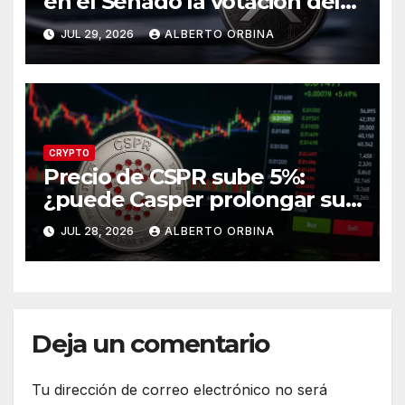
en el Senado la votación del
CLARITY Act?
JUL 29, 2026
ALBERTO ORBINA
CRYPTO
Precio de CSPR sube 5%:
¿puede Casper prolongar su
recuperación?
JUL 28, 2026
ALBERTO ORBINA
Deja un comentario
Tu dirección de correo electrónico no será