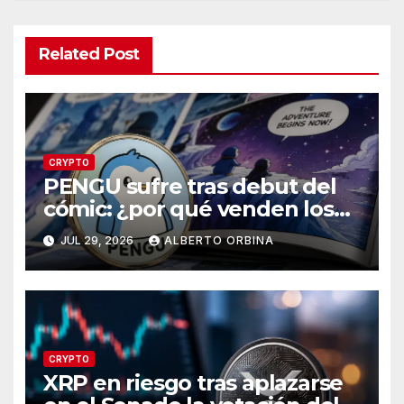
Related Post
CRYPTO
PENGU sufre tras debut del
cómic: ¿por qué venden los
traders?
JUL 29, 2026
ALBERTO ORBINA
CRYPTO
XRP en riesgo tras aplazarse