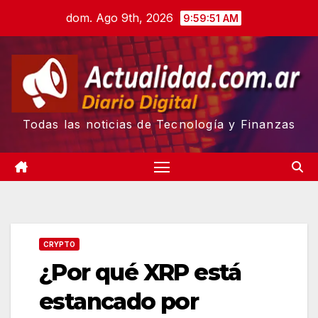
Skip
dom. Ago 9th, 2026
9:59:52 AM
to
content
Todas las noticias de Tecnología y Finanzas
CRYPTO
¿Por qué XRP está
estancado por