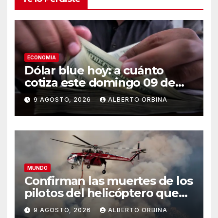
ECONOMIA
Dólar blue hoy: a cuánto
cotiza este domingo 09 de
agosto
9 AGOSTO, 2026
ALBERTO ORBINA
MUNDO
Confirman las muertes de los
pilotos del helicóptero que
quedó atrapado en medio
9 AGOSTO, 2026
ALBERTO ORBINA
del incendio forestal, tras