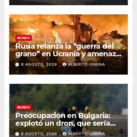
estrellarse en Utah
MUNDO
Rusia relanza la “guerra del
grano” en Ucrania y amenaza
el suministro global de
8 AGOSTO, 2026
ALBERTO ORBINA
alimentos
MUNDO
Preocupación en Bulgaria:
explotó un dron, que sería
ucraniano, cerca de un
8 AGOSTO, 2026
ALBERTO ORBINA