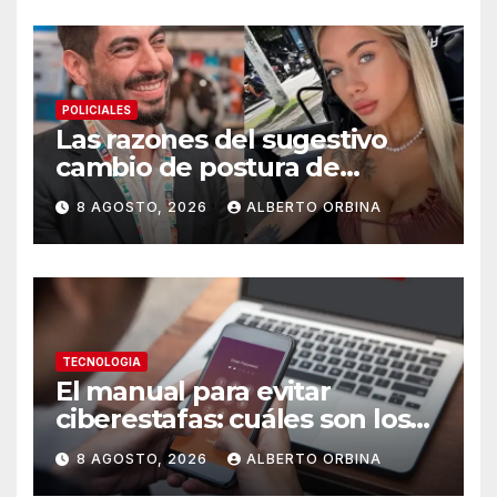
POLICIALES
Las razones del sugestivo
cambio de postura de
Candela Arizaga y los
8 AGOSTO, 2026
ALBERTO ORBINA
beneficios de ser un Moyano
TECNOLOGIA
El manual para evitar
ciberestafas: cuáles son los
engaños más comunes y las
8 AGOSTO, 2026
ALBERTO ORBINA
señales de alerta