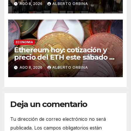
transformando el vino
AGO 8, 2026
ALBERTO ORBINA
argentino en una experiencia
gourmet
ECONOMIA
Ethereum hoy: cotización y
precio del ETH este sábado 8
de agosto de 2026
AGO 8, 2026
ALBERTO ORBINA
Deja un comentario
Tu dirección de correo electrónico no será
publicada.
Los campos obligatorios están