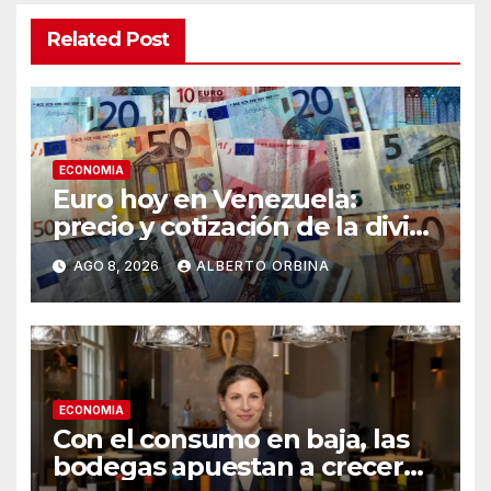
Related Post
ECONOMIA
Euro hoy en Venezuela:
precio y cotización de la divisa
este sábado 8 de agosto de
AGO 8, 2026
ALBERTO ORBINA
2026
ECONOMIA
Con el consumo en baja, las
bodegas apuestan a crecer