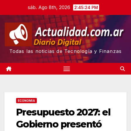
Skip
sáb. Ago 8th, 2026
2:45:25 PM
to
content
Todas las noticias de Tecnología y Finanzas
ECONOMIA
Presupuesto 2027: el
Gobierno presentó