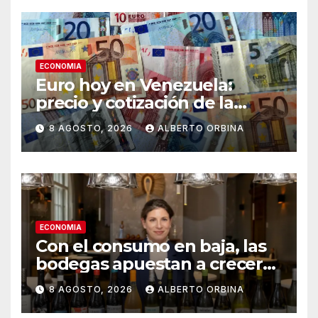
ECONOMIA
Euro hoy en Venezuela:
precio y cotización de la
divisa este sábado 8 de
8 AGOSTO, 2026
ALBERTO ORBINA
agosto de 2026
ECONOMIA
Con el consumo en baja, las
bodegas apuestan a crecer
transformando el vino
8 AGOSTO, 2026
ALBERTO ORBINA
argentino en una experiencia
gourmet