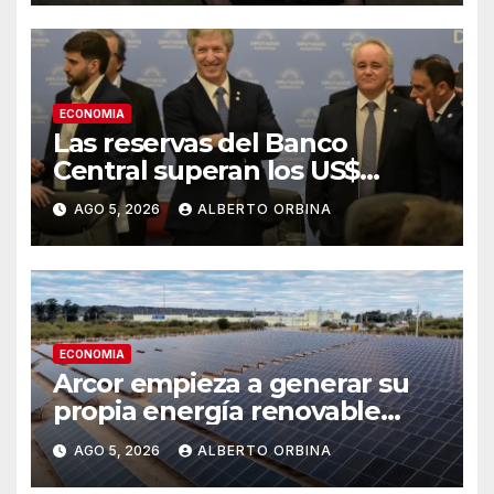
propias de un campo en
Bolívar
ECONOMIA
Las reservas del Banco
Central superan los US$
50.000 millones por primera
AGO 5, 2026
ALBERTO ORBINA
vez en esta gestión
ECONOMIA
Arcor empieza a generar su
propia energía renovable
para bajar costos
AGO 5, 2026
ALBERTO ORBINA