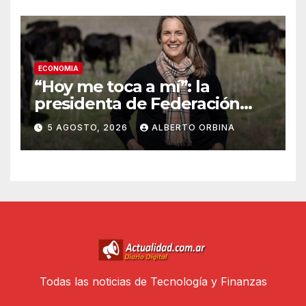
ECONOMIA
“Hoy me toca a mí”: la
presidenta de Federación
Agraria denunció que
5 AGOSTO, 2026
ALBERTO ORBINA
desaparecieron 15
vaquillonas propias de un
campo en Bolívar
Todas las noticias de Tecnología y Finanzas