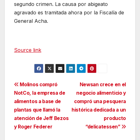
segundo crimen. La causa por abigeato
agravado es tramitada ahora por la Fiscalía de
General Acha.
Source link
Navegación
Molinos compró
Newsan crece en el
NotCo, la empresa de
negocio alimenticio y
de
alimentos a base de
compró una pesquera
entradas
plantas que llamó la
histórica dedicada a un
atención de Jeff Bezos
producto
y Roger Federer
“delicatessen”