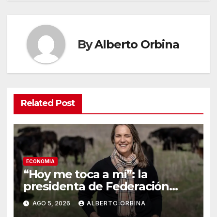
By
Alberto Orbina
Related Post
ECONOMIA
“Hoy me toca a mí”: la
presidenta de Federación
Agraria denunció que
AGO 5, 2026
ALBERTO ORBINA
desaparecieron 15 vaquillonas