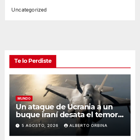
Uncategorized
Te lo Perdiste
MUNDO
Un ataque de Ucrania a un
buque iraní desata el temor a
que las dos guerras se unan
5 AGOSTO, 2026
ALBERTO ORBINA
en un conflicto mayor