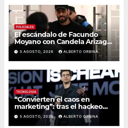
POLICIALES
El escándalo de Facundo
Moyano con Candela Arizaga:
una noche de cocaína que
5 AGOSTO, 2026
ALBERTO ORBINA
“se fue de las manos” y
sospechas sobre el
allanamiento
TECNOLOGIA
“Convierten el caos en
marketing”: tras el hackeo
que hizo OpenAI, el fundador
5 AGOSTO, 2026
ALBERTO ORBINA
de Black Hat advirtió sobre
las empresas de IA