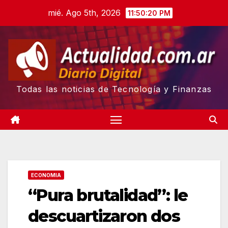
Skip
mié. Ago 5th, 2026
11:50:21 PM
to
content
Todas las noticias de Tecnología y Finanzas
ECONOMIA
“Pura brutalidad”: le
descuartizaron dos