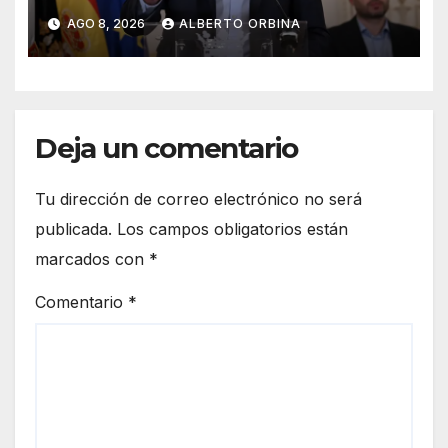
fronterizos a viajeros desde
AGO 8, 2026
ALBERTO ORBINA
Italia
Deja un comentario
Tu dirección de correo electrónico no será
publicada.
Los campos obligatorios están
marcados con
*
Comentario
*