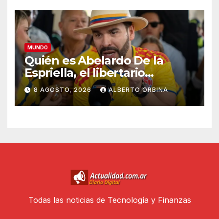
MUNDO
Quién es Abelardo De la
Espriella, el libertario
admirador de Javier Milei que
8 AGOSTO, 2026
ALBERTO ORBINA
asumió la presidencia de
Colombia
Todas las noticias de Tecnología y Finanzas