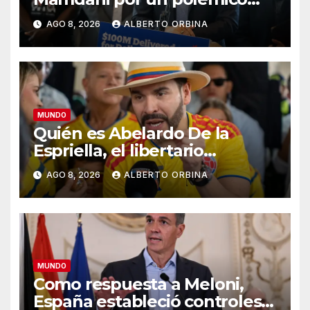
impuesto inmobiliario que
AGO 8, 2026
ALBERTO ORBINA
podría afectar a miles de
personas
MUNDO
Quién es Abelardo De la
Espriella, el libertario
admirador de Javier Milei que
AGO 8, 2026
ALBERTO ORBINA
asumió la presidencia de
Colombia
MUNDO
Como respuesta a Meloni,
España estableció controles