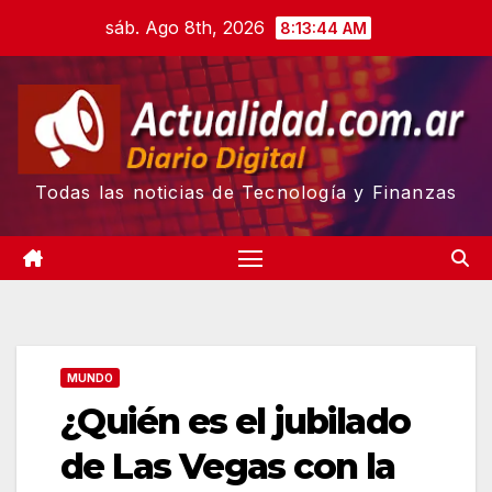
Skip
sáb. Ago 8th, 2026
8:13:45 AM
to
content
Todas las noticias de Tecnología y Finanzas
MUNDO
¿Quién es el jubilado
de Las Vegas con la