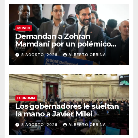
MUNDO
Demandan a Zohran
Mamdani por un polémico
impuesto inmobiliario que
8 AGOSTO, 2026
ALBERTO ORBINA
podría afectar a miles de
personas
ECONOMIA
Los gobernadores le sueltan
la mano a Javier Milei
8 AGOSTO, 2026
ALBERTO ORBINA