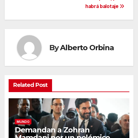
habrá balotaje
By
Alberto Orbina
Related Post
MUNDO
Demandan a Zohran
Mamdani por un polémico