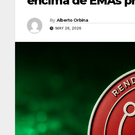
encima de EMAs pr
By
Alberto Orbina
MAY 26, 2026