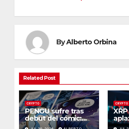
de
entradas
By
Alberto Orbina
Related Post
CRYPTO
CRYPTO
PENGU sufre tras
XRP 
debut del cómic:
apla
¿por qué venden
Sena
JUL 29, 2026
ALBERTO
JUL 2