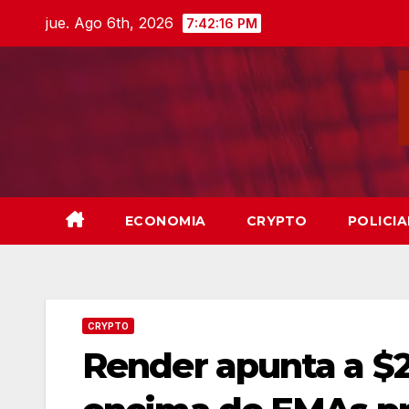
Skip
jue. Ago 6th, 2026
7:42:18 PM
to
content
ECONOMIA
CRYPTO
POLICIA
CRYPTO
Render apunta a $2