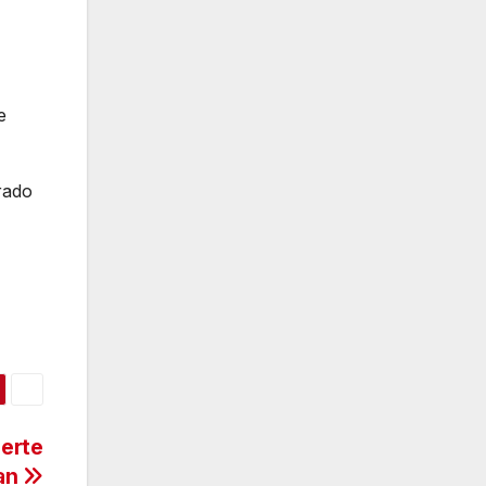
e
rado
erte
man