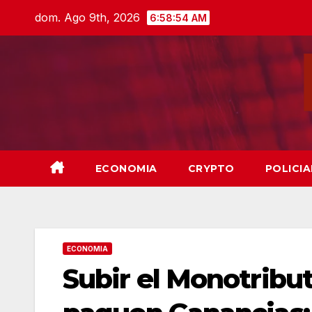
Skip
dom. Ago 9th, 2026
6:58:55 AM
to
content
ECONOMIA
CRYPTO
POLICIA
ECONOMIA
Subir el Monotrib