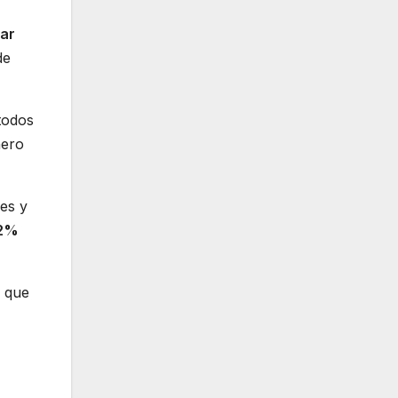
nar
de
 todos
nero
nes y
,2%
a que