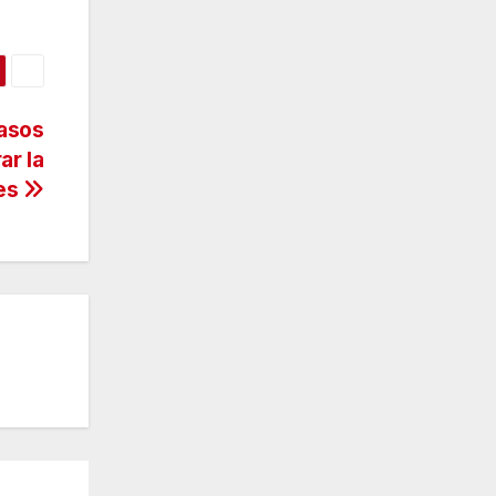
pasos
ar la
nes