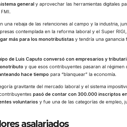
 sistema general
y aprovechar las herramientas digitales pa
l FMI.
una rebaja de las retenciones al campo y la industria, jun
empresas contemplada en la reforma laboral y el Super RIGI
agar más para los monotributistas
y tendría una ganancia f
uipo de Luis Caputo conversó con empresarios y tributar
Monotributo
y que esos contribuyentes pasaran al régimen 
lanteando hace tiempo
para “blanquear” la economía.
goría gravitante del mercado laboral y el sistema impositivo
 contribuyentes
pasó de contar con 300.000 inscriptos e
entes voluntarios
y fue una de las categorías de empleo, j
ores asalariados