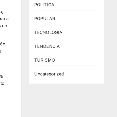
POLITICA
o,
iso
a
POPULAR
s en
TECNOLOGIA
ión.
TENDENCIA
s
TURISMO
Uncategorized
0%
cto