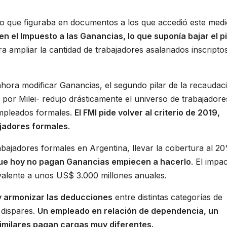
pero que figuraba en documentos a los que accedió este medi
 el Impuesto a las Ganancias, lo que suponía bajar el p
ra ampliar la cantidad de trabajadores asalariados inscripto
hora modificar Ganancias, el segundo pilar de la recaudac
or Milei- redujo drásticamente el universo de trabajadore
mpleados formales.
El FMI pide volver al criterio de 2019,
jadores formales
.
bajadores formales en Argentina, llevar la cobertura al 2
 que hoy no pagan Ganancias empiecen a hacerlo
. El impa
ivalente a unos US$ 3.000 millones anuales.
 y armonizar las deducciones
entre distintas categorías de
 dispares.
Un empleado en relación de dependencia, un
imilares pagan cargas muy diferentes.