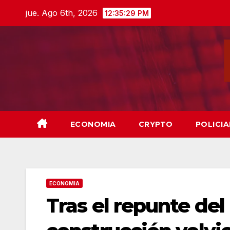
Skip
jue. Ago 6th, 2026
12:35:30 PM
to
content
ECONOMIA
CRYPTO
POLICIA
ECONOMIA
Tras el repunte del 