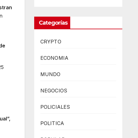
istran
n
Categorías
CRYPTO
sde
ECONOMIA
25
MUNDO
NEGOCIOS
POLICIALES
ual”,
POLITICA