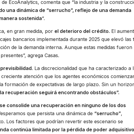
de EcoAnalytics, comenta que “la industria y la construcc
o una dinámica de “serrucho”, reflejo de una demanda
 manera sostenida
“.
ica, en gran medida, por
el deterioro del crédito.
El aument
ncajes bancarios implementada durante 2025 que elevó las 
eración de la demanda interna. Aunque estas medidas fueron
 presentes”, agrega Casas.
previsibilidad
. La discrecionalidad que ha caracterizado a 
 la creciente atención que los agentes económicos comienza
n la formación de expectativas de largo plazo. Sin un horizo
la recuperación seguirá encontrando obstáculos”.
e consolide una recuperación en ninguno de los dos
 “esperamos que persista una dinámica de
“serrucho”
,
. Los factores que podrían revertir este escenario se
nda continúa limitada por la pérdida de poder adquisitiv