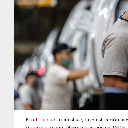
El
rebote
que la industria y la construcción m
ser malos, según reflejó la medición del INDEC