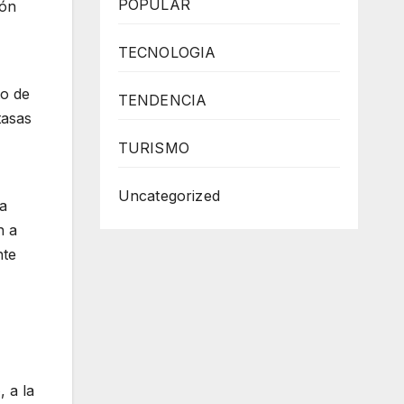
POPULAR
ión
TECNOLOGIA
o de
TENDENCIA
tasas
TURISMO
Uncategorized
la
n a
nte
o
, a la