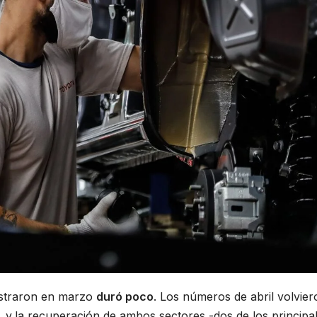
ostraron en marzo
duró poco
. Los números de abril volvier
, y
la recuperación de ambos sectores -dos de los principa