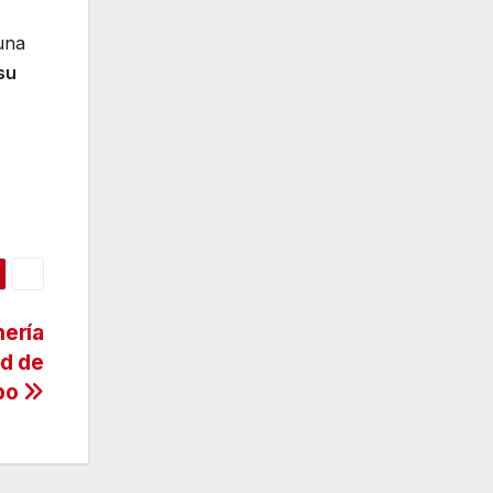
una
su
nería
ad de
mpo