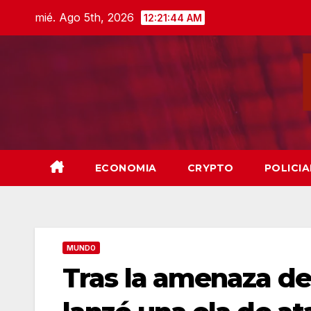
Skip
mié. Ago 5th, 2026
12:21:46 AM
to
content
ECONOMIA
CRYPTO
POLICIA
MUNDO
Tras la amenaza d