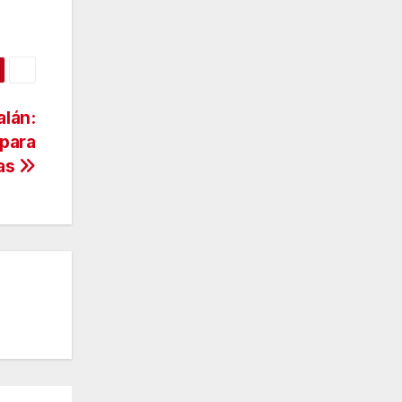
alán:
 para
nas