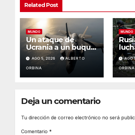
Related Post
MUNDO
MUNDO
Un ataque de
Rusi
Ucrania a un buque
luch
iraní desata el
cont
AGO 5, 2026
ALBERTO
AGO 
temor a que las dos
aére
guerras se unan en
la g
ORBINA
ORBINA
un conflicto mayor
en el
Deja un comentario
Tu dirección de correo electrónico no será publi
Comentario
*