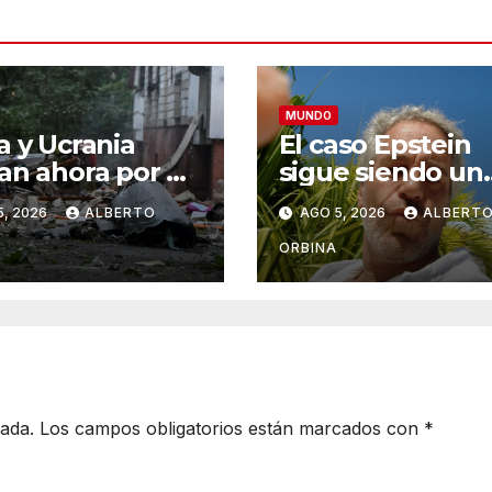
MUNDO
a y Ucrania
El caso Epstein
an ahora por el
sigue siendo un
rol del espacio
dolor de cabeza
5, 2026
ALBERTO
AGO 5, 2026
ALBERT
o: el futuro de
para la Familia R
uerra se juega
ahora el gobier
ORBINA
 cielo
británico analiza 
abre una
investigación
independiente
cada.
Los campos obligatorios están marcados con
*