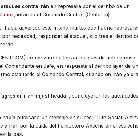
e
ataques contra Irán
en represalia por el derribo de un
 Ormuz
, informó el Comando Central (Centcom).
, había advertido este mismo martes que habría represalia
 por necesidad, responder al ataque”, dijo tras el derribo d
eherán.
 (CENTCOM) comenzaron a lanzar ataques de autodefensa
del Comandante en Jefe, en respuesta al derribo ayer de u
formó esta tarde el Comando Central, cuando en Irán ya er
agresión iraní injustificada”
, concluyeron las autoridade
 había publicado un mensaje en su red Truth Social. A tra
 a Irán por la caída del helicóptero Apache en el estrech
or la paz.