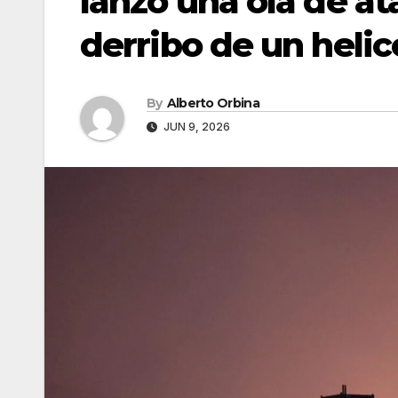
lanzó una ola de at
derribo de un heli
By
Alberto Orbina
JUN 9, 2026