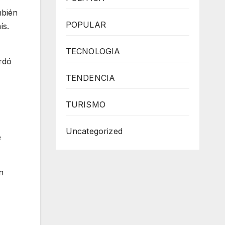
mbién
POPULAR
ís.
TECNOLOGIA
rdó
TENDENCIA
TURISMO
Uncategorized
e
n