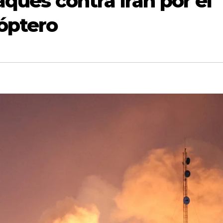
aques contra Irán por el
cóptero