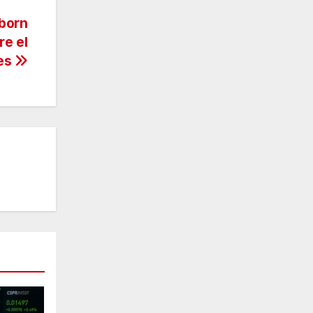
eborn
re el
res