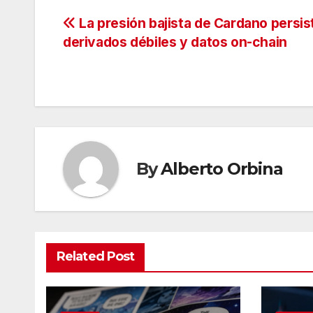
Navegación
La presión bajista de Cardano persis
derivados débiles y datos on-chain
de
entradas
By
Alberto Orbina
Related Post