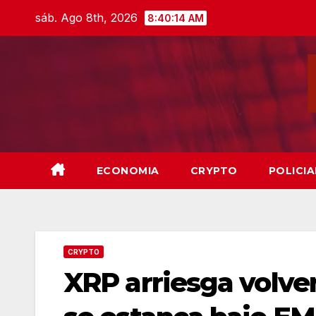
Skip
sáb. Ago 8th, 2026
8:40:15 AM
to
content
ECONOMIA
CRYPTO
POLICIA
CRYPTO
XRP arriesga volver