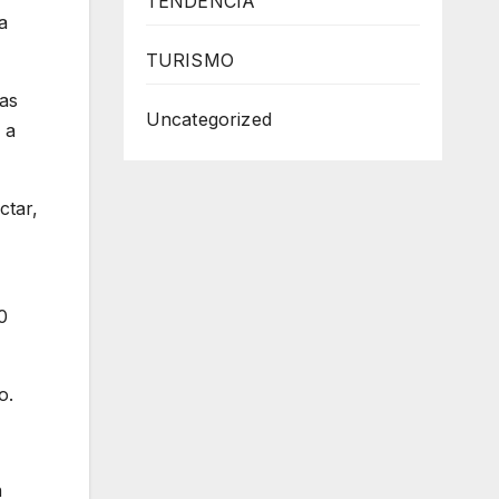
TENDENCIA
a
TURISMO
tas
Uncategorized
 a
ctar,
0
o.
n