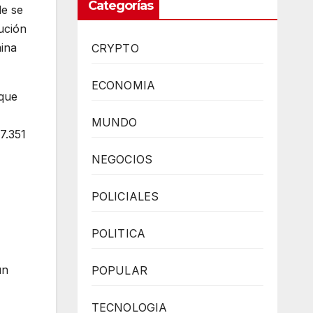
Categorías
de se
ución
mina
CRYPTO
ECONOMIA
nque
MUNDO
7.351
NEGOCIOS
POLICIALES
POLITICA
un
POPULAR
TECNOLOGIA