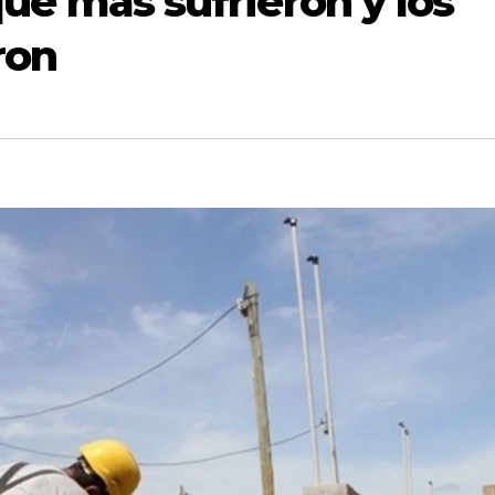
 que más sufrieron y los
ron