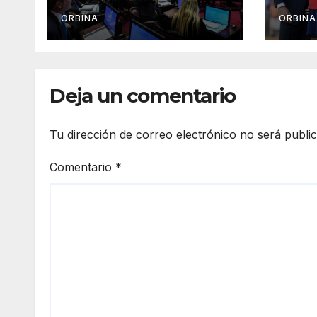
capi
nor
ORBINA
ORBINA
Deja un comentario
Tu dirección de correo electrónico no será publi
Comentario
*