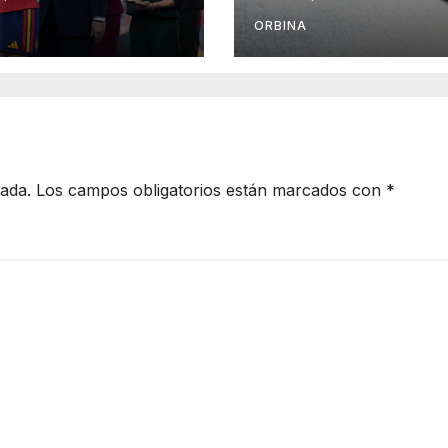
talismo
sobrecosto de U
teamericano
180 millones en 
ORBINA
importación de
fertilizantes en e
primer semestr
cada.
Los campos obligatorios están marcados con
*