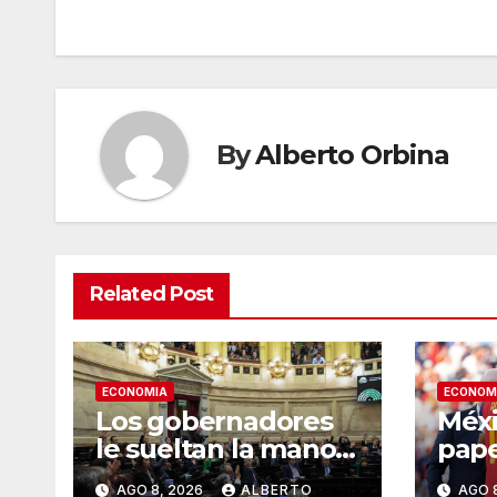
entradas
By
Alberto Orbina
Related Post
ECONOMIA
ECONOM
Los gobernadores
Méxi
le sueltan la mano a
pape
Javier Milei
deci
AGO 8, 2026
ALBERTO
AGO 