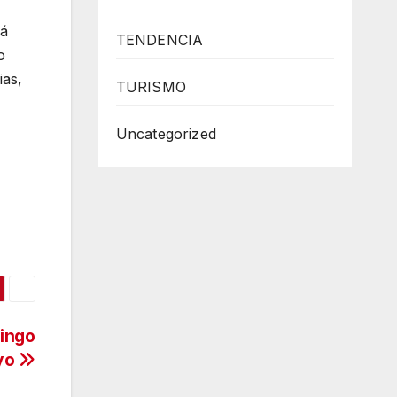
rá
TENDENCIA
o
ias,
TURISMO
Uncategorized
mingo
yo