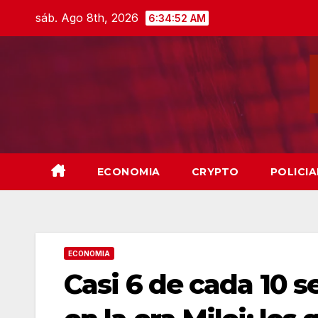
Skip
sáb. Ago 8th, 2026
6:34:53 AM
to
content
ECONOMIA
CRYPTO
POLICIA
ECONOMIA
Casi 6 de cada 10 