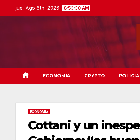
Skip
jue. Ago 6th, 2026
8:53:32 AM
to
content
ECONOMIA
CRYPTO
POLICIA
ECONOMIA
Cottani y un inespe