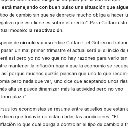
o está manejando con buen pulso una situación que sigu
tipo de cambio sin que se deprecie mucho obliga a hacer 
egativo que eso tiene es sobre el crédito”. Para Cottani esto
actual modelo:
la reactivación
.
specie de
círculo vicioso
-dice Cottani-
,
el Gobierno tratan
pasar un mal primer trimestre el actual será el el inicio de
será así pero yo no veo que no hay razones para verlo tan 
tre mantener la inflación baja y que la economía se recupe
go así porque muchos quizás piensan que uno lo que recom
onomía pero nada que ver, uno dice que aceptando unos rie
 más alta se puede dinamizar más la actividad pero no veo
diano plazo”.
ersus los economistas se resume entre aquellos que están 
 dicen que todavía no están dadas las condiciones. “El
flación lo que cual obliga a controlar el tipo de cambio a t