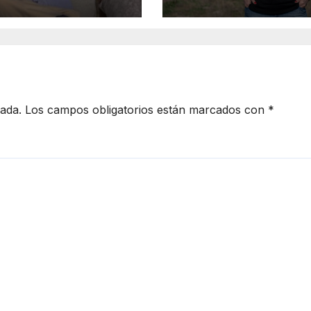
fiante”
vaquillonas prop
de un campo en
Bolívar
cada.
Los campos obligatorios están marcados con
*