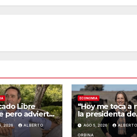
IA
ECONOMIA
ado Libre
“Hoy me toca a m
e pero advierte
la presidenta de
en Argentina el
Federación Agra
5, 2026
ALBERTO
AGO 5, 2026
ALBERT
umo “vive un
denunció que
exto
desaparecieron 
ORBINA