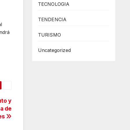
TECNOLOGIA
TENDENCIA
l
endrá
TURISMO
Uncategorized
uto y
la de
ses