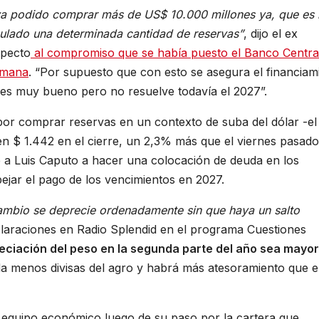
ya podido comprar más de US$ 10.000 millones ya, que es
ulado una determinada cantidad de reservas”
, dijo el ex
specto
al compromiso que se había puesto el Banco Centra
semana
. “Por supuesto que con esto se asegura el financiam
 es muy bueno pero no resuelve todavía el 2027”.
por comprar reservas en un contexto de suba del dólar -el 
 $ 1.442 en el cierre, un 2,3% más que el viernes pasado
e a Luis Caputo a hacer una colocación de deuda en los
jar el pago de los vencimientos en 2027.
cambio se deprecie ordenadamente sin que haya un salto
eclaraciones en Radio Splendid en el programa Cuestiones
eciación del peso en la segunda parte del año sea mayor
a menos divisas del agro y habrá más atesoramiento que e
 al equipo económico luego de su paso por la cartera que