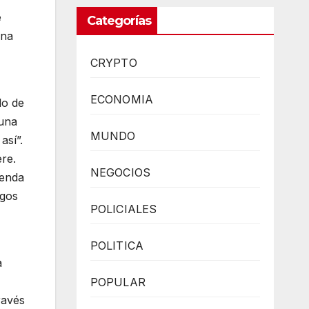
e
Categorías
una
CRYPTO
ECONOMIA
do de
 una
MUNDO
así”.
re.
NEGOCIOS
ienda
sgos
POLICIALES
POLITICA
a
POPULAR
ravés