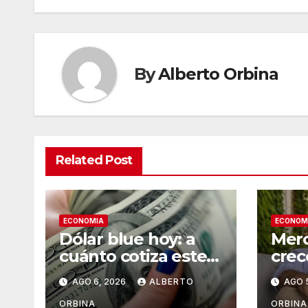
By
Alberto Orbina
Related Post
ECONOMIA
ECONOM
Dólar blue hoy: a
Merc
cuánto cotiza este
crec
jueves 06 de agosto
que 
AGO 6, 2026
ALBERTO
AGO 
cons
cont
ORBINA
ORBINA