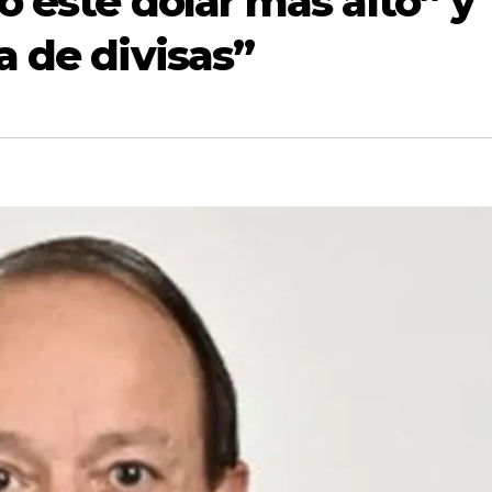
 este dólar más alto” y
a de divisas”