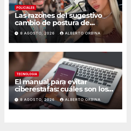
POLICIALES
Las razones del sugestivo
cambio de postura de
Candela Arizaga y los
8 AGOSTO, 2026
ALBERTO ORBINA
beneficios de ser un Moyano
TECNOLOGIA
El manual para evitar
ciberestafas: cuáles son los
engaños más comunes y las
8 AGOSTO, 2026
ALBERTO ORBINA
señales de alerta