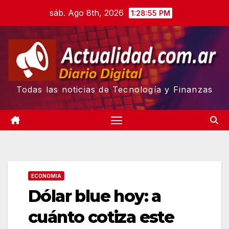
Skip
sáb. Ago 8th, 2026
1:28:56 PM
to
content
Todas las noticias de Tecnología y Finanzas
ECONOMIA
Dólar blue hoy: a
cuánto cotiza este