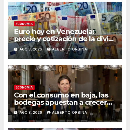
ECONOMIA
Euro hoy en Venezuela:
precio y cotización de la divisa
este sábado 8 de agosto de
AGO 8, 2026
ALBERTO ORBINA
2026
ECONOMIA
Con el consumo en baja, las
bodegas apuestan a crecer
transformando el vino
AGO 8, 2026
ALBERTO ORBINA
argentino en una experiencia
gourmet