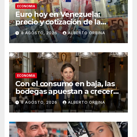
ECONOMIA
Euro hoy en Venezuela:
precio y cotización de la
divisa este sábado 8 de
8 AGOSTO, 2026
ALBERTO ORBINA
agosto de 2026
ECONOMIA
Con el consumo en baja, las
bodegas apuestan a crecer
transformando el vino
8 AGOSTO, 2026
ALBERTO ORBINA
argentino en una experiencia
gourmet