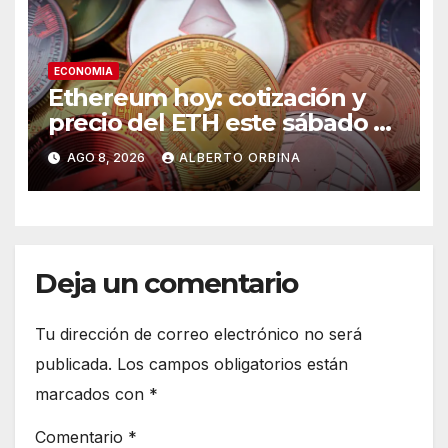
ECONOMIA
Ethereum hoy: cotización y
precio del ETH este sábado 8
de agosto de 2026
AGO 8, 2026
ALBERTO ORBINA
Deja un comentario
Tu dirección de correo electrónico no será
publicada.
Los campos obligatorios están
marcados con
*
Comentario
*