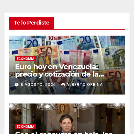
Te lo Perdiste
ECONOMIA
Euro hoy en Venezuela:
precio y cotización de la
divisa este sábado 8 de
8 AGOSTO, 2026
ALBERTO ORBINA
agosto de 2026
ECONOMIA