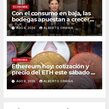
ECONOMIA
Con el consumo en baja, las
bodegas apuestan a crecer
transformando el vino
AGO 8, 2026
ALBERTO ORBINA
argentino en una experiencia
gourmet
ECONOMIA
Ethereum hoy: cotización y
precio del ETH este sábado 8
de agosto de 2026
AGO 8, 2026
ALBERTO ORBINA