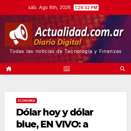
Skip
sáb. Ago 8th, 2026
1:29:32 PM
to
content
Todas las noticias de Tecnología y Finanzas
ECONOMIA
Dólar hoy y dólar
blue, EN VIVO: a