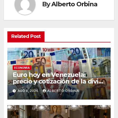
By
Alberto Orbina
Related Post
ECONOMIA
Euro hoy en Venezuela:
precio y cotización de la divisa
este sábado 8 de agosto de
AGO 8, 2026
ALBERTO ORBINA
2026