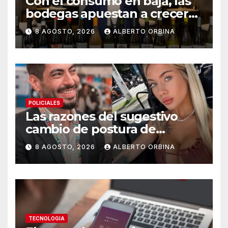
Con el consumo en baja, las
bodegas apuestan a crecer
transformando el vino
8 AGOSTO, 2026
ALBERTO ORBINA
argentino en una experiencia
gourmet
POLICIALES
Las razones del sugestivo
cambio de postura de
Candela Arizaga y los
8 AGOSTO, 2026
ALBERTO ORBINA
beneficios de ser un Moyano
TECNOLOGIA