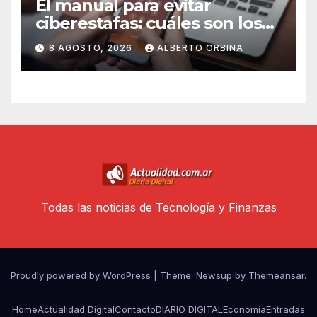
El manual para evitar
ciberestafas: cuáles son los
engaños más comunes y las
8 AGOSTO, 2026
ALBERTO ORBINA
señales de alerta
Todas las noticias de Tecnología y Finanzas
Proudly powered by WordPress
|
Theme: Newsup by
Themeansar
.
Home
Actualidad Digital
Contacto
DIARIO DIGITAL
Economía
Entradas