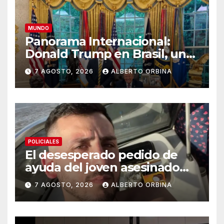
MUNDO
Panorama Internacional:
Donald Trump en Brasil, un
jefe de campaña en
7 AGOSTO, 2026
ALBERTO ORBINA
problemas
POLICIALES
El desesperado pedido de
ayuda del joven asesinado
por su novia: “Venite por
7 AGOSTO, 2026
ALBERTO ORBINA
favor, Victoria me cortó,
estoy sangrando”