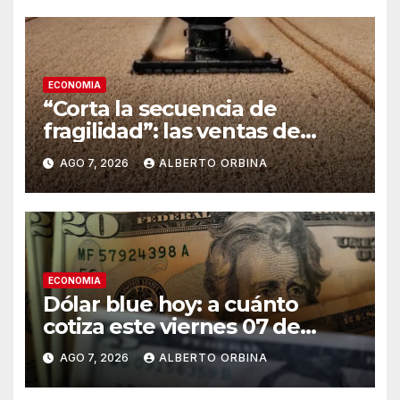
ECONOMIA
“Corta la secuencia de
fragilidad”: las ventas de
maquinaria agrícola saltaron
AGO 7, 2026
ALBERTO ORBINA
un 45% mensual en julio, con
las cosechadoras liderando el
rebote
ECONOMIA
Dólar blue hoy: a cuánto
cotiza este viernes 07 de
agosto
AGO 7, 2026
ALBERTO ORBINA