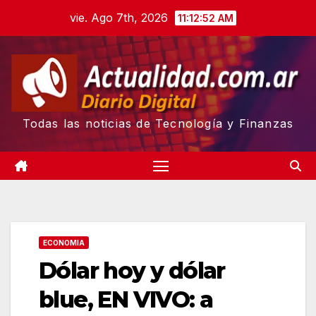
Skip
vie. Ago 7th, 2026
11:12:52 AM
to
content
Todas las noticias de Tecnología y Finanzas
ECONOMIA
Dólar hoy y dólar
blue, EN VIVO: a