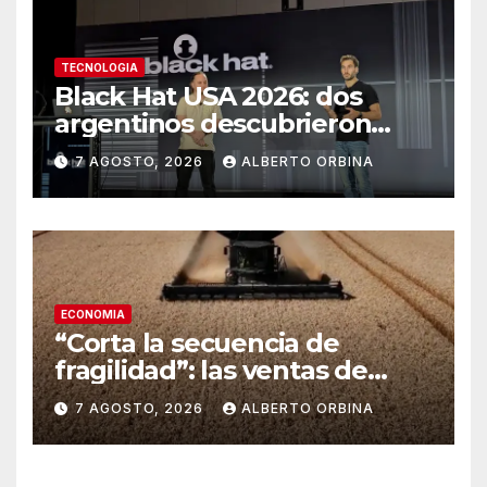
TECNOLOGIA
Black Hat USA 2026: dos
argentinos descubrieron
cómo hackear antenas que
7 AGOSTO, 2026
ALBERTO ORBINA
llevan internet a zonas
aisladas
ECONOMIA
“Corta la secuencia de
fragilidad”: las ventas de
maquinaria agrícola saltaron
7 AGOSTO, 2026
ALBERTO ORBINA
un 45% mensual en julio, con
las cosechadoras liderando el
rebote