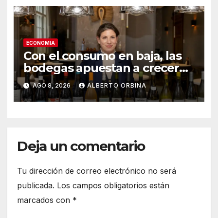
ECONOMIA
Con el consumo en baja, las
bodegas apuestan a crecer
transformando el vino
AGO 8, 2026
ALBERTO ORBINA
argentino en una experiencia
gourmet
Deja un comentario
Tu dirección de correo electrónico no será
publicada.
Los campos obligatorios están
marcados con
*