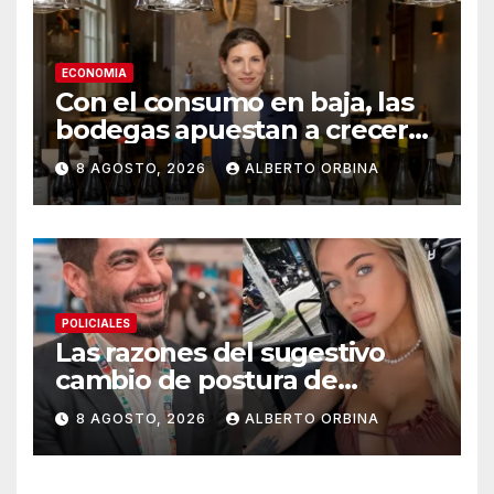
ECONOMIA
Con el consumo en baja, las
bodegas apuestan a crecer
transformando el vino
8 AGOSTO, 2026
ALBERTO ORBINA
argentino en una experiencia
gourmet
POLICIALES
Las razones del sugestivo
cambio de postura de
Candela Arizaga y los
8 AGOSTO, 2026
ALBERTO ORBINA
beneficios de ser un Moyano