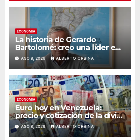
ECONOMIA
La historia de Gerardo
Bartolomé: creo una líder en
semilla en todo el mundo, se
AGO 8, 2026
ALBERTO ORBINA
la traspasó a su hijo y sigue
emprendiendo
ECONOMIA
Euro hoy en Venezuela:
precio y cotización de la divisa
este sábado 8 de agosto de
AGO 8, 2026
ALBERTO ORBINA
2026