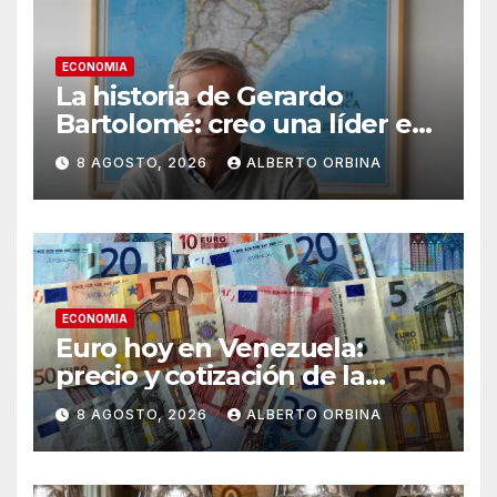
ECONOMIA
La historia de Gerardo
Bartolomé: creo una líder en
semilla en todo el mundo, se
8 AGOSTO, 2026
ALBERTO ORBINA
la traspasó a su hijo y sigue
emprendiendo
ECONOMIA
Euro hoy en Venezuela:
precio y cotización de la
divisa este sábado 8 de
8 AGOSTO, 2026
ALBERTO ORBINA
agosto de 2026