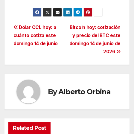
Navegación
Dólar CCL hoy: a
Bitcoin hoy: cotización
cuánto cotiza este
y precio del BTC este
de
domingo 14 de junio
domingo 14 de junio de
entradas
2026
By
Alberto Orbina
Related Post