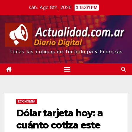
Skip
sáb. Ago 8th, 2026
3:15:02 PM
to
content
Todas las noticias de Tecnología y Finanzas
ECONOMIA
Dólar tarjeta hoy: a
cuánto cotiza este