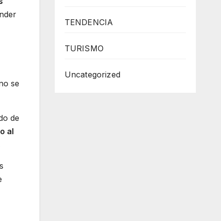
s
nder
TENDENCIA
TURISMO
Uncategorized
no se
do de
o al
.
s
e