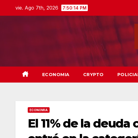
Skip
vie. Ago 7th, 2026
7:50:15 PM
to
content
ECONOMIA
CRYPTO
POLICIA
ECONOMIA
El 11% de la deuda c