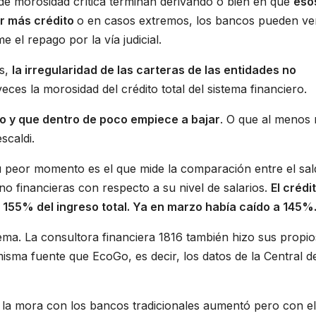
 de morosidad crítica terminan derivando o bien en que
eso
ar más crédito
o en casos extremos, los bancos pueden ve
 el repago por la vía judicial.
es,
la irregularidad de las carteras de las entidades no
ces la morosidad del crédito total del sistema financiero.
co y que dentro de poco empiece a bajar
. O que al menos 
scaldi.
 peor momento es el que mide la comparación entre el sal
 no financieras con respecto a su nivel de salarios.
El crédit
55% del ingreso total. Ya en marzo había caído a 145%
ema. La consultora financiera 1816 también hizo sus propio
misma fuente que EcoGo, es decir, los datos de la Central d
la mora con los bancos tradicionales aumentó pero con el