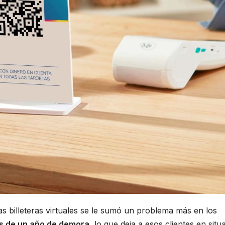
las billeteras virtuales se le sumó un problema más en los
ás de un año de demora
, lo que deja a esos clientes en situ