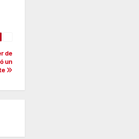
er de
ó un
nte