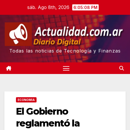
Skip
sáb. Ago 8th, 2026
6:05:09 PM
to
content
Todas las noticias de Tecnología y Finanzas
ECONOMIA
El Gobierno
reglamentó la