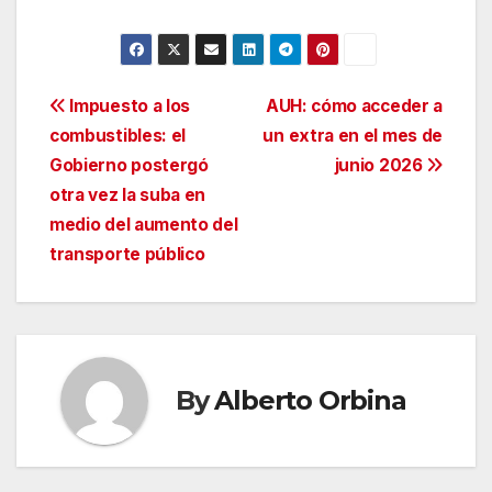
Navegación
Impuesto a los
AUH: cómo acceder a
combustibles: el
un extra en el mes de
de
Gobierno postergó
junio 2026
entradas
otra vez la suba en
medio del aumento del
transporte público
By
Alberto Orbina