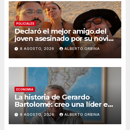
POLICIALES
Declaró el mejor amigo del
joven asesinado por su novia
en Chaco: “Le supliqué para
8 AGOSTO, 2026
ALBERTO ORBINA
que la dejara, él era su
rehén”
ECONOMIA
La historia de Gerardo
Bartolomé: creo una líder en
semilla en todo el mundo, se
8 AGOSTO, 2026
ALBERTO ORBINA
la traspasó a su hijo y sigue
emprendiendo