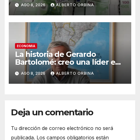
sábado 8 de agosto de 2026
AGO 8, 2026
ALBERTO ORBINA
ECONOMIA
La historia de Gerardo
Bartolomé: creo una líder en
semilla en todo el mundo, se
AGO 8, 2026
ALBERTO ORBINA
la traspasó a su hijo y sigue
emprendiendo
Deja un comentario
Tu dirección de correo electrónico no será
publicada.
Los campos obligatorios están