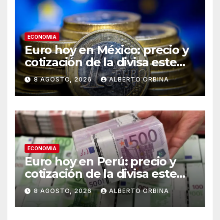
ECONOMIA
Euro hoy en México: precio y
cotización de la divisa este
sábado 8 de agosto de 2026
8 AGOSTO, 2026
ALBERTO ORBINA
ECONOMIA
Euro hoy en Perú: precio y
cotización de la divisa este
sábado 8 de agosto de 2026
8 AGOSTO, 2026
ALBERTO ORBINA