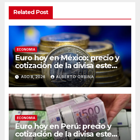
Related Post
ECONOMIA
Euro hoy en México: precio y
cotización de la divisa este
sábado 8 de agosto de 2026
AGO 8, 2026
ALBERTO ORBINA
ECONOMIA
Euro hoy en Perú: precio y
cotización de la divisa este