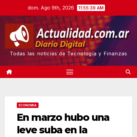
Skip
dom. Ago 9th, 2026
11:55:40 AM
to
content
Todas las noticias de Tecnología y Finanzas
ECONOMIA
En marzo hubo una
leve suba en la