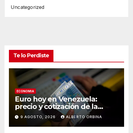
Uncategorized
Te lo Perdiste
ECONOMIA
Euro hoy en Venezuela:
precio y cotización de la
divisa este domingo 9 de
9 AGOSTO, 2026
ALBERTO ORBINA
agosto de 2026