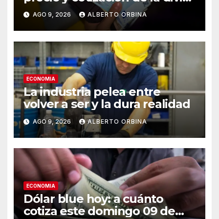
este domingo 9 de agosto de
AGO 9, 2026
ALBERTO ORBINA
2026
ECONOMIA
La industria pelea entre
volver a ser y la dura realidad
AGO 9, 2026
ALBERTO ORBINA
ECONOMIA
Dólar blue hoy: a cuánto
cotiza este domingo 09 de