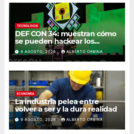
TECNOLOGIA
DEF CON 34: muestran cómo
se pueden hackear los
controles biométricos de
9 AGOSTO, 2026
ALBERTO ORBINA
bancos y fintech de América
Latina
ECONOMIA
La industria pelea entre
volver a ser y la dura realidad
9 AGOSTO, 2026
ALBERTO ORBINA