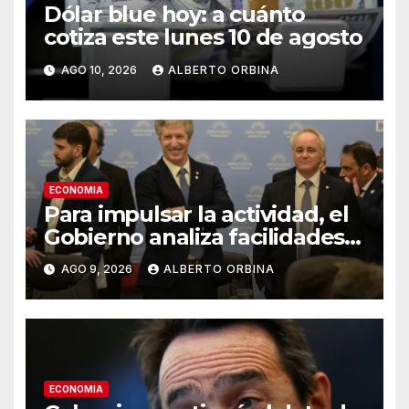
Dólar blue hoy: a cuánto
cotiza este lunes 10 de agosto
AGO 10, 2026
ALBERTO ORBINA
ECONOMIA
Para impulsar la actividad, el
Gobierno analiza facilidades
para que los bancos puedan
AGO 9, 2026
ALBERTO ORBINA
prestar dólares
ECONOMIA