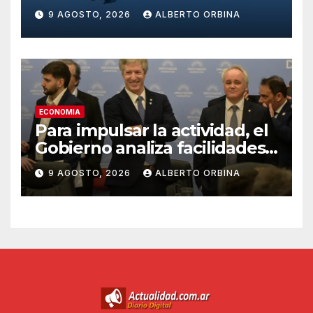
el espacio aéreo del club
9 AGOSTO, 2026
ALBERTO ORBINA
donde estaba Donald Trump
ECONOMIA
Para impulsar la actividad, el
Gobierno analiza facilidades
para que los bancos puedan
9 AGOSTO, 2026
ALBERTO ORBINA
prestar dólares