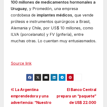
100 millones de medicamentos hormonales a
Uruguay
, y Promedón, una empresa
cordobesa de
implantes médicos
, que vende
prótesis e instrumentos quirúrgicos a Brasil,
Alemania y Chile, por US$ 10 millones, como
ILVA (porcelanato) y FV (grifería), entre
muchas otras. Lo cuentan muy entusiasmados.
Source link
Navegación
La Argentina
El Banco Central
emprendedora y una
prepara un “paquete”
de
advertencia: “Nuestro
de US$ 22.000