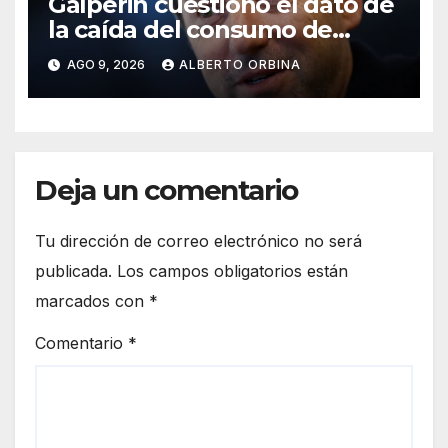
Galperin cuestionó el dato de
la caída del consumo de
CAME y Milei lo respaldó
AGO 9, 2026
ALBERTO ORBINA
Deja un comentario
Tu dirección de correo electrónico no será
publicada.
Los campos obligatorios están
marcados con
*
Comentario
*