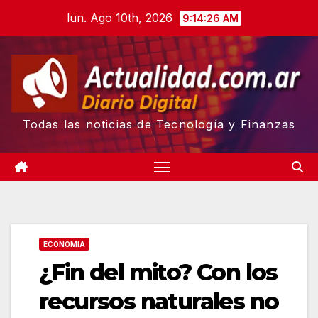
Skip
lun. Ago 10th, 2026
9:14:27 AM
to
content
Todas las noticias de Tecnología y Finanzas
ECONOMIA
¿Fin del mito? Con los
recursos naturales no