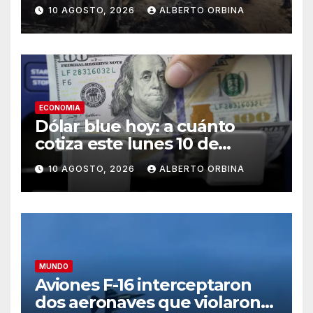
clandestinas dentro de una
10 AGOSTO, 2026
ALBERTO ORBINA
mina ilegal en Ecuador
ECONOMIA
Dólar blue hoy: a cuánto
cotiza este lunes 10 de
agosto
10 AGOSTO, 2026
ALBERTO ORBINA
MUNDO
Aviones F-16 interceptaron
dos aeronaves que violaron