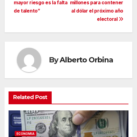
entradas
mayor riesgo es la falta
millones para contener
de talento”
al dólar el próximo año
electoral
By
Alberto Orbina
Related Post
ECONOMIA