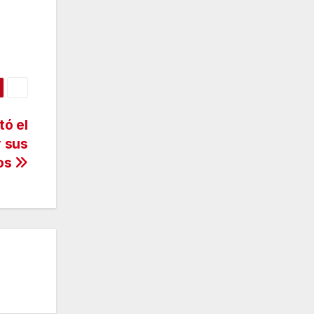
tó el
y sus
ios