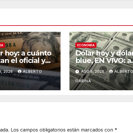
IA
ECONOMIA
r hoy: a cuánto
Dólar hoy y dóla
an el oficial y
blue, EN VIVO: a
diferentes tipos
cuánto cotiza el
6, 2026
ALBERTO
AGO 6, 2026
ALBERT
ambio este
oficial y cuál es e
es 06 de agosto
precio del paral
ORBINA
este jueves 6 de
agosto, minuto 
minuto
cada.
Los campos obligatorios están marcados con
*