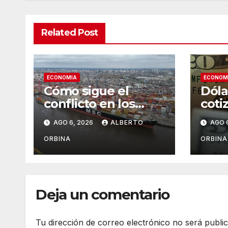
Related Post
ECONOMIA
ECONOM
Cómo sigue el
Dóla
conflicto en los
cotiz
puertos: oficializan
sus 
AGO 6, 2026
ALBERTO
AGO 
la marcha atrás y
de c
arman una mesa de
juev
ORBINA
ORBINA
diálogo
Deja un comentario
Tu dirección de correo electrónico no será publi