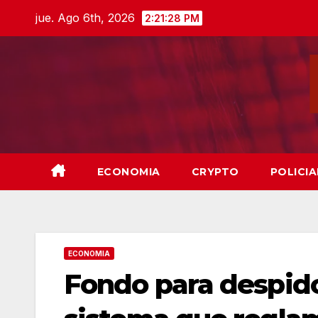
Skip
jue. Ago 6th, 2026
2:21:29 PM
to
content
ECONOMIA
CRYPTO
POLICIA
ECONOMIA
Fondo para despido