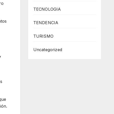
ro
TECNOLOGIA
ntos
TENDENCIA
TURISMO
Uncategorized
y
as
 que
ión.