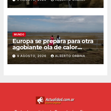
prestar dólares
MUNDO
Europa se prepara para otra
agobiante ola de calor
extremo, la quinta desde
9 AGOSTO, 2026
ALBERTO ORBINA
mayo