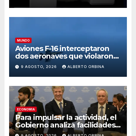
MUNDO
Aviones F-16 interceptaron
dos aeronaves que violaron
el espacio aéreo del club
9 AGOSTO, 2026
ALBERTO ORBINA
donde estaba Donald Trump
ECONOMIA
Para impulsar la actividad, el
Gobierno analiza facilidades
para que los bancos puedan
9 AGOSTO, 2026
ALBERTO ORBINA