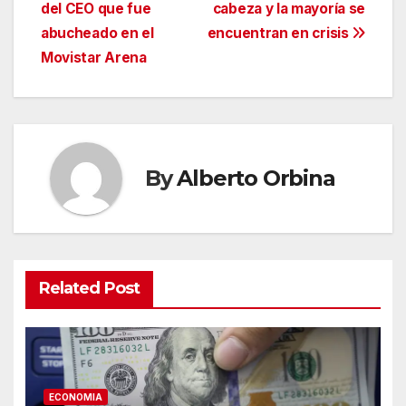
de
del CEO que fue
cabeza y la mayoría se
entradas
abucheado en el
encuentran en crisis
Movistar Arena
By
Alberto Orbina
Related Post
ECONOMIA