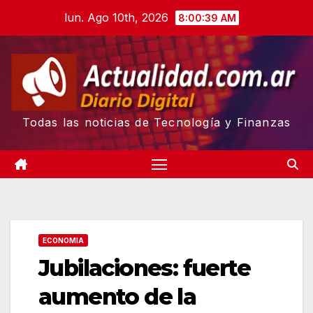
Skip
lun. Ago 10th, 2026
8:00:40 AM
to
content
Todas las noticias de Tecnología y Finanzas
ECONOMIA
Jubilaciones: fuerte
aumento de la