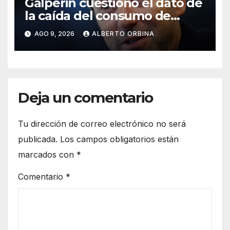
Galperin cuestionó el dato de
la caída del consumo de
CAME y Milei lo respaldó
AGO 9, 2026
ALBERTO ORBINA
Deja un comentario
Tu dirección de correo electrónico no será
publicada.
Los campos obligatorios están
marcados con
*
Comentario
*