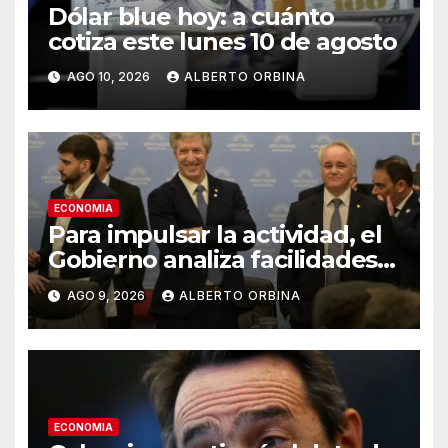
Dólar blue hoy: a cuánto
cotiza este lunes 10 de agosto
AGO 10, 2026
ALBERTO ORBINA
ECONOMIA
Para impulsar la actividad, el
Gobierno analiza facilidades
para que los bancos puedan
AGO 9, 2026
ALBERTO ORBINA
prestar dólares
ECONOMIA