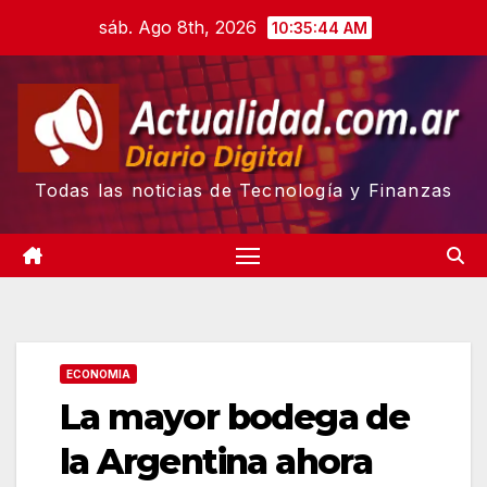
Skip
sáb. Ago 8th, 2026
10:35:45 AM
to
content
Todas las noticias de Tecnología y Finanzas
ECONOMIA
La mayor bodega de
la Argentina ahora