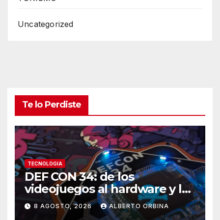
Uncategorized
Te lo Perdiste
TECNOLOGIA
DEF CON 34: de los
videojuegos al hardware y los
autos, el llamado hacker a
8 AGOSTO, 2026
ALBERTO ORBINA
recuperar el control de la