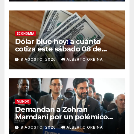
tecnología
ECONOMIA
Dólar blue hoy: a cuánto
cotiza este sábado 08 de
agosto
8 AGOSTO, 2026
ALBERTO ORBINA
MUNDO
Demandan a Zohran
Mamdani por un polémico
impuesto inmobiliario que
8 AGOSTO, 2026
ALBERTO ORBINA
podría afectar a miles de