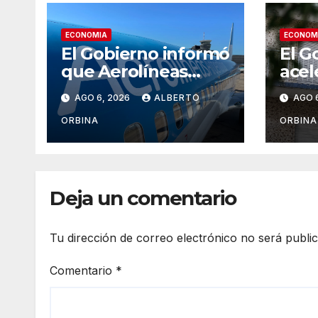
ECONOMIA
ECONOM
El Gobierno informó
El G
que Aerolíneas
acel
Argentinas dio
desa
AGO 6, 2026
ALBERTO
AGO 
utilidades por
inqu
segundo año y
de p
ORBINA
ORBINA
pagará el impuesto
camb
a las Ganancias por
que 
primera vez en su
Con
historia
Deja un comentario
Tu dirección de correo electrónico no será publi
Comentario
*