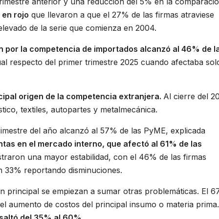
rimestre anterior y una reducción del 5% en la comparaci
 en rojo
que llevaron a que el 27% de las firmas atraviese
 elevado de la serie que comienza en 2004.
n por la competencia de importados alcanzó al 46% de l
al respecto del primer trimestre 2025 cuando afectaba solo
cipal origen de la competencia extranjera.
Al cierre del 2
ico, textiles, autopartes y metalmecánica.
trimestre del año alcanzó al 57% de las PyME, explicada
ntas en el mercado interno, que afectó al 61% de las
traron una mayor estabilidad, con el 46% de las firmas
un 33% reportando disminuciones.
ión principal se empiezan a sumar otras problemáticas. El 
l aumento de costos del principal insumo o materia prima.
s saltó del 35% al 60%.