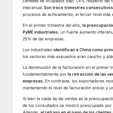
cantidad de ocupados bajó 1,4% respecto del t
interanual.
Son trece trimestres consecutivos
procesos de achicamiento, el tercer nivel más
En el primer trimestre del año,
la preocupació
PyME industriales
, un fuerte aumento interanu
25% de las empresas.
Los industriales
identifican a China como prin
los sectores más expuestos eran caucho y plást
La disminución de la facturación en el primer 
fundamentalmente por
la retracción de las ve
empresas.
En contraste, los exportadores mos
manteniendo el nivel de facturación previo y 
Si bien la caida de las ventas es la preocupac
de los consultados se mostró preocupado por e
Además,
el retraso en el pago de los cliente