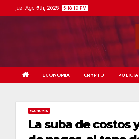
Skip
jue. Ago 6th, 2026
5:18:20 PM
to
content
ECONOMIA
CRYPTO
POLICIA
ECONOMIA
La suba de costos y