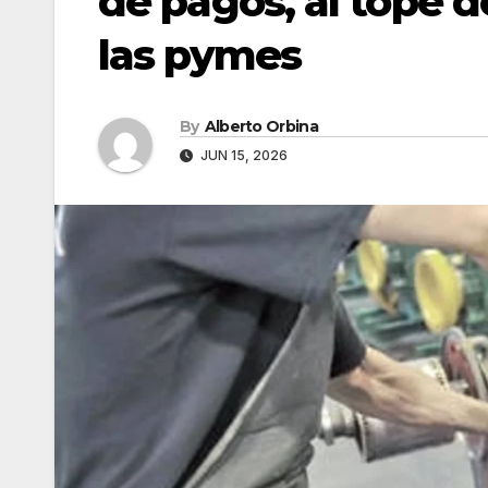
de pagos, al tope 
las pymes
By
Alberto Orbina
JUN 15, 2026