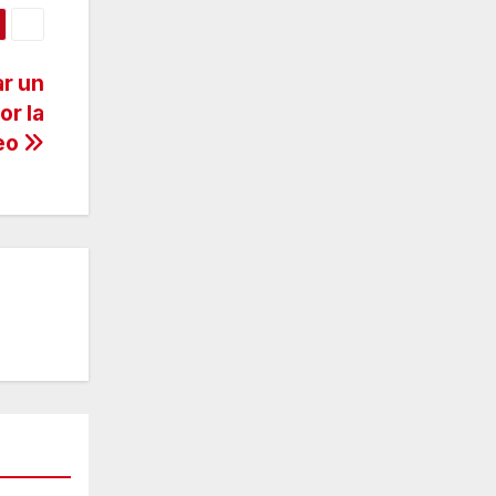
ar un
or la
leo