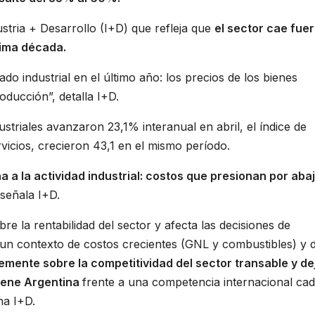
stria + Desarrollo (I+D) que refleja que
el sector cae fuer
ltima década.
o industrial en el último año: los precios de los bienes
oducción”, detalla I+D.
ustriales avanzaron 23,1% interanual en abril, el índice de
rvicios, crecieron 43,1 en el mismo período.
 a la actividad industrial: costos que presionan por aba
señala I+D.
re la rentabilidad del sector y afecta las decisiones de
 un contexto de costos crecientes (GNL y combustibles) y 
emente sobre la competitividad del sector transable y de
tiene Argentina
frente a una competencia internacional ca
na I+D.