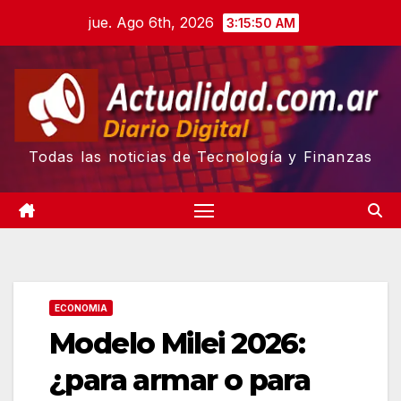
Skip
jue. Ago 6th, 2026
3:15:51 AM
to
content
Todas las noticias de Tecnología y Finanzas
ECONOMIA
Modelo Milei 2026:
¿para armar o para