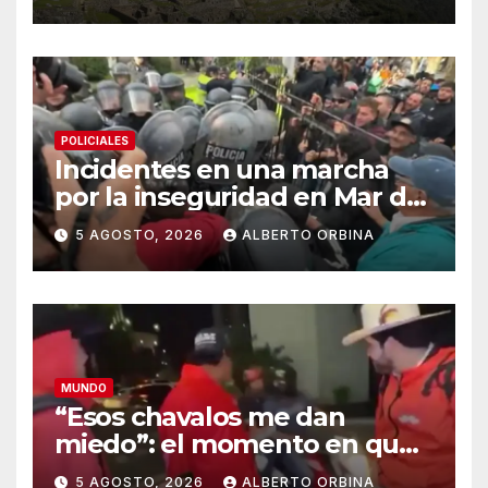
de trenes hacia el santuario
POLICIALES
Incidentes en una marcha
por la inseguridad en Mar del
Plata: vecinos piden que
5 AGOSTO, 2026
ALBERTO ORBINA
cambien la cúpula policial
MUNDO
“Esos chavalos me dan
miedo”: el momento en que
los sicarios marcaron al
5 AGOSTO, 2026
ALBERTO ORBINA