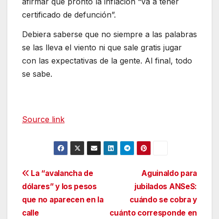
afirmar que pronto la inflación “va a tener
certificado de defunción”.
Debiera saberse que no siempre a las palabras
se las lleva el viento ni que sale gratis jugar
con las expectativas de la gente. Al final, todo
se sabe.
Source link
Navegación
La “avalancha de
Aguinaldo para
dólares” y los pesos
jubilados ANSeS:
de
que no aparecen en la
cuándo se cobra y
entradas
calle
cuánto corresponde en