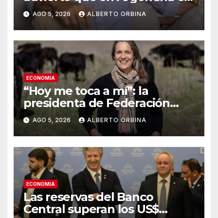
consumo “vive un contexto
AGO 5, 2026
ALBERTO ORBINA
desafiante”
ECONOMIA
“Hoy me toca a mí”: la
presidenta de Federación
Agraria denunció que
AGO 5, 2026
ALBERTO ORBINA
desaparecieron 15 vaquillonas
propias de un campo en
Bolívar
ECONOMIA
Las reservas del Banco
Central superan los US$