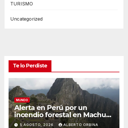
TURISMO
Uncategorized
Te lo Perdiste
MUNDO
Alerta en Perú por un
incendio forestal en Machu
Picchu que afecta el servicio
5 AGOSTO, 2026
ALBERTO ORBINA