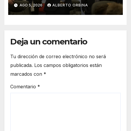
50.000 millones por primera
AGO 5, 2026
ALBERTO ORBINA
vez en esta gestión
Deja un comentario
Tu dirección de correo electrónico no será
publicada.
Los campos obligatorios están
marcados con
*
Comentario
*