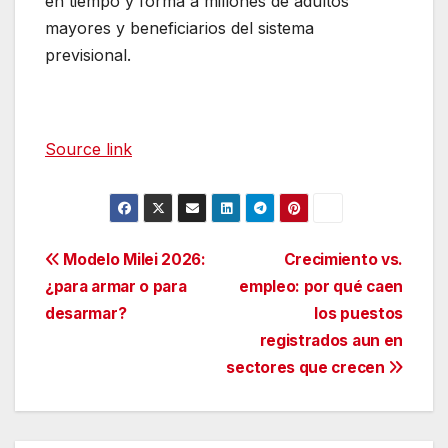
en tiempo y forma a millones de adultos
mayores y beneficiarios del sistema
previsional.
Source link
Navegación
Modelo Milei 2026:
Crecimiento vs.
¿para armar o para
empleo: por qué caen
de
desarmar?
los puestos
entradas
registrados aun en
sectores que crecen