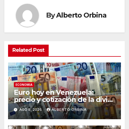
By
Alberto Orbina
Related Post
ECONOMIA
Euro hoy en Venezuela:
precio y cotización de la divisa
este sábado 8 de agosto de
AGO 8, 2026
ALBERTO ORBINA
2026