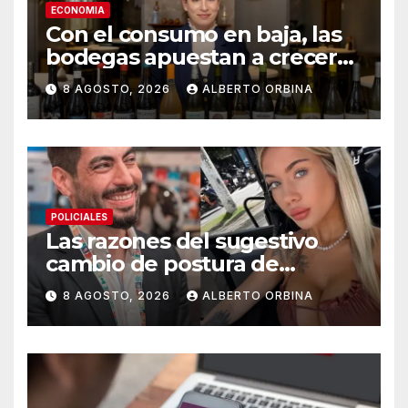
ECONOMIA
Con el consumo en baja, las
bodegas apuestan a crecer
transformando el vino
8 AGOSTO, 2026
ALBERTO ORBINA
argentino en una experiencia
gourmet
POLICIALES
Las razones del sugestivo
cambio de postura de
Candela Arizaga y los
8 AGOSTO, 2026
ALBERTO ORBINA
beneficios de ser un Moyano