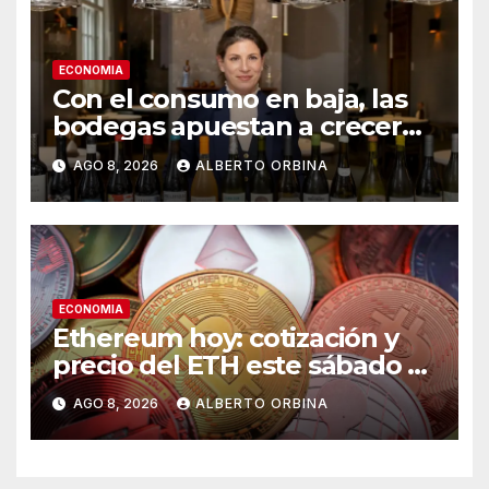
ECONOMIA
Con el consumo en baja, las
bodegas apuestan a crecer
transformando el vino
AGO 8, 2026
ALBERTO ORBINA
argentino en una experiencia
gourmet
ECONOMIA
Ethereum hoy: cotización y
precio del ETH este sábado 8
de agosto de 2026
AGO 8, 2026
ALBERTO ORBINA