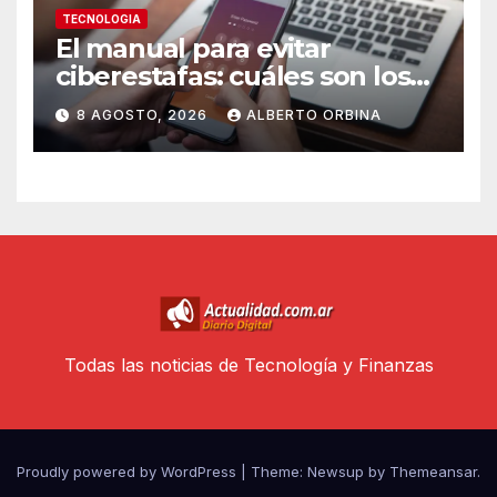
TECNOLOGIA
El manual para evitar
ciberestafas: cuáles son los
engaños más comunes y las
8 AGOSTO, 2026
ALBERTO ORBINA
señales de alerta
Todas las noticias de Tecnología y Finanzas
Proudly powered by WordPress
|
Theme: Newsup by
Themeansar
.