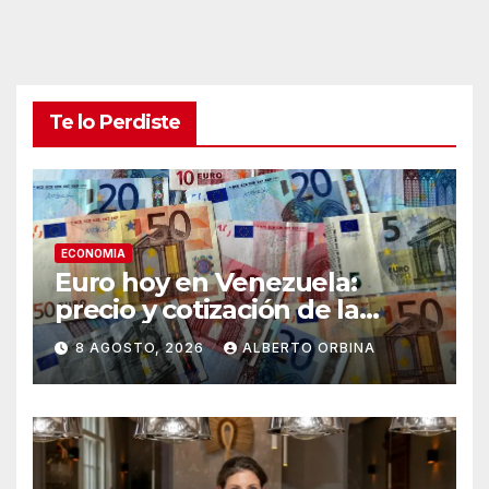
Te lo Perdiste
ECONOMIA
Euro hoy en Venezuela:
precio y cotización de la
divisa este sábado 8 de
8 AGOSTO, 2026
ALBERTO ORBINA
agosto de 2026