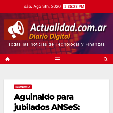
Skip
sáb. Ago 8th, 2026
2:35:24 PM
to
content
Todas las noticias de Tecnología y Finanzas
ECONOMIA
Aguinaldo para
jubilados ANSeS: