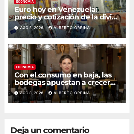
ECONOMIA
Euro hoy en Venezuela:
precio y cotización de la divisa
este sábado 8 de agosto de
AGO 8, 2026
ALBERTO ORBINA
2026
ECONOMIA
Con el consumo en baja, las
bodegas apuestan a crecer
transformando el vino
AGO 8, 2026
ALBERTO ORBINA
argentino en una experiencia
gourmet
Deja un comentario