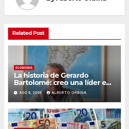
Related Post
ECONOMIA
La historia de Gerardo
Bartolomé: creo una líder en
semilla en todo el mundo, se
AGO 8, 2026
ALBERTO ORBINA
la traspasó a su hijo y sigue
emprendiendo