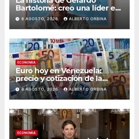
La historia de Gerardo
Bartolomé: creo una líder en
semilla en todo el mundo, se
8 AGOSTO, 2026
ALBERTO ORBINA
la traspasó a su hijo y sigue
emprendiendo
ECONOMIA
Euro hoy en Venezuela:
precio y cotización de la
divisa este sábado 8 de
8 AGOSTO, 2026
ALBERTO ORBINA
agosto de 2026
ECONOMIA