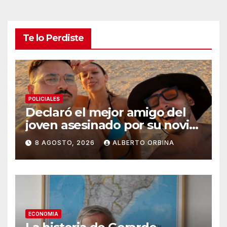
Te lo Perdiste
POLICIALES
Declaró el mejor amigo del
joven asesinado por su novia
en Chaco: “Le supliqué para
8 AGOSTO, 2026
ALBERTO ORBINA
que la dejara, él era su
rehén”
ECONOMIA