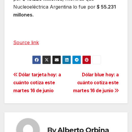
Nucleoeléctrica Argentina lo fue por
$ 55.231
millones.
Source link
Navegación
Dólar tarjeta hoy: a
Dólar blue hoy: a
cuánto cotiza este
cuánto cotiza este
de
martes 16 de junio
martes 16 de junio
entradas
By
Alberto Orbina