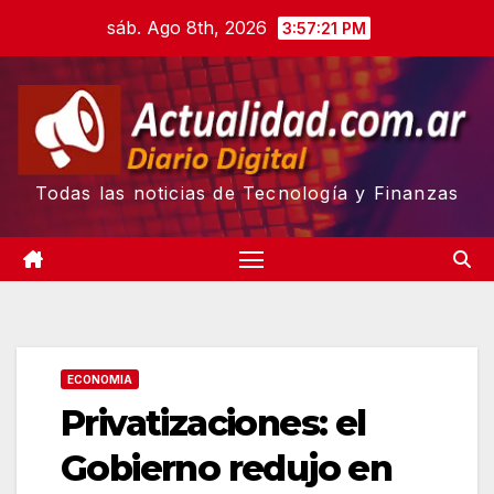
Skip
sáb. Ago 8th, 2026
3:57:22 PM
to
content
Todas las noticias de Tecnología y Finanzas
ECONOMIA
Privatizaciones: el
Gobierno redujo en