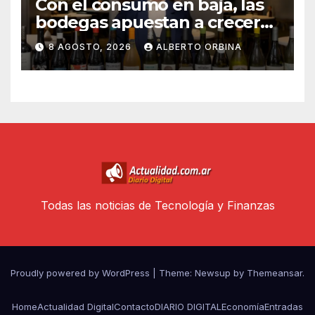
Con el consumo en baja, las
bodegas apuestan a crecer
transformando el vino
8 AGOSTO, 2026
ALBERTO ORBINA
argentino en una experiencia
gourmet
Todas las noticias de Tecnología y Finanzas
Proudly powered by WordPress
|
Theme: Newsup by
Themeansar
.
Home
Actualidad Digital
Contacto
DIARIO DIGITAL
Economía
Entradas