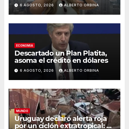
regalado”: qué declaró
6 AGOSTO, 2026
ALBERTO ORBINA
Candela Arizaga ante la
justicia
ECONOMIA
Descartado un Plan Platita,
asoma el crédito en dólares
6 AGOSTO, 2026
ALBERTO ORBINA
MUNDO
Uruguay declaró alerta roja
por un ciclón extratropical: al