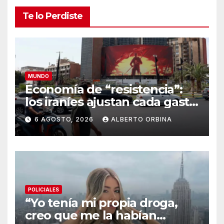
Te lo Perdiste
MUNDO
Economía de “resistencia”:
los iraníes ajustan cada gasto
para sobrevivir tras cinco
6 AGOSTO, 2026
ALBERTO ORBINA
meses de guerra contra
Estados Unidos e Israel
POLICIALES
“Yo tenía mi propia droga,
creo que me la habían