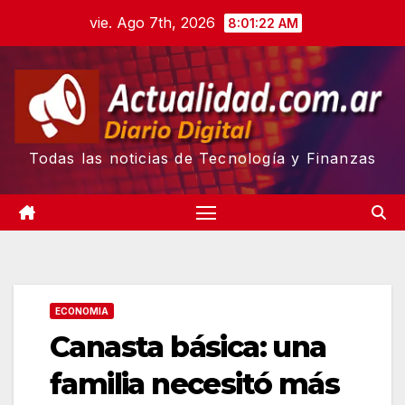
Skip
vie. Ago 7th, 2026
8:01:23 AM
to
content
Todas las noticias de Tecnología y Finanzas
ECONOMIA
Canasta básica: una
familia necesitó más