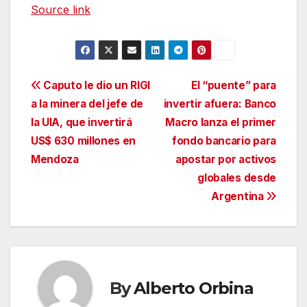
Source link
Navegación
Caputo le dio un RIGI
El “puente” para
a la minera del jefe de
invertir afuera: Banco
de
la UIA, que invertirá
Macro lanza el primer
entradas
US$ 630 millones en
fondo bancario para
Mendoza
apostar por activos
globales desde
Argentina
By
Alberto Orbina