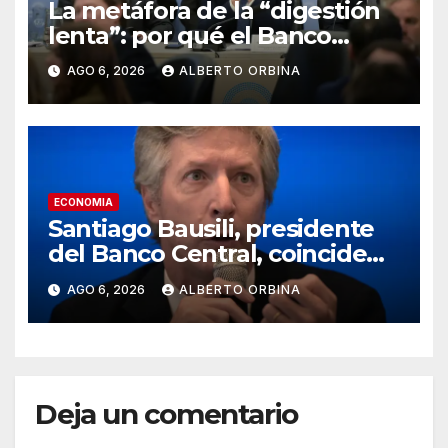
La metáfora de la “digestión
lenta”: por qué el Banco
Central no va a rescatar a los
AGO 6, 2026
ALBERTO ORBINA
morosos ni a los bancos
ECONOMIA
Santiago Bausili, presidente
del Banco Central, coincide
con Luis Caputo y descarta un
AGO 6, 2026
ALBERTO ORBINA
rescate a los morosos:
“Seguimos viendo esto como
una conversación entre
privados”
Deja un comentario