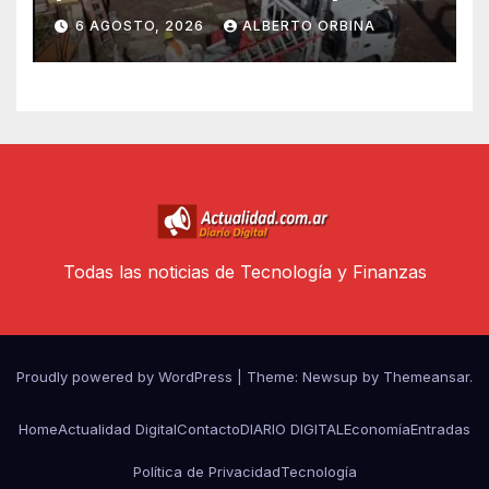
menos un muerto
6 AGOSTO, 2026
ALBERTO ORBINA
Todas las noticias de Tecnología y Finanzas
Proudly powered by WordPress
|
Theme: Newsup by
Themeansar
.
Home
Actualidad Digital
Contacto
DIARIO DIGITAL
Economía
Entradas
Política de Privacidad
Tecnología