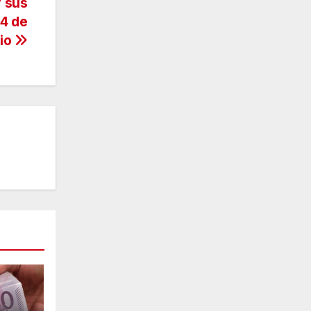
y sus
04 de
nio