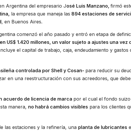
en Argentina del empresario J
osé Luis Manzano,
firmó est
ina,
la empresa que maneja las
894 estaciones de servic
d
, en Buenos Aires.
rgentina comenzó el año pasado y entró en etapa de definic
en US$ 1.420 millones, un valor sujeto a ajustes una vez 
incluye el capital de trabajo, caja, endeudamiento y gastos 
sileña controlada por Shell y Cosan-
para reducir su deu
ar en una reestructuración con sus acreedores, que debe
n acuerdo de licencia de marca
por el cual el fondo suizo
 esta manera,
no habrá cambios visibles
para los clientes q
e las estaciones y la refinería, una
planta de lubricantes
e