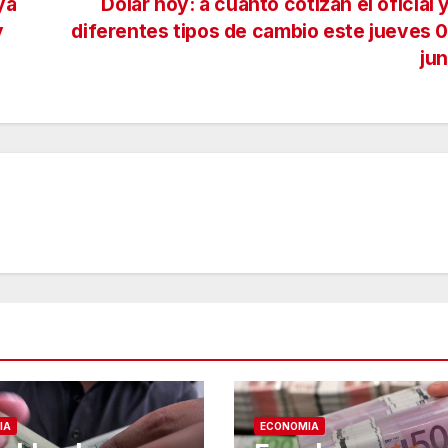
ya
Dólar hoy: a cuánto cotizan el oficial 
y
diferentes tipos de cambio este jueves 
ju
IA
ECONOMIA