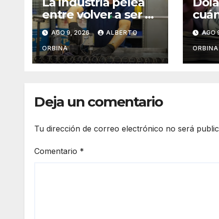
La industria pelea
Dóla
entre volver a ser y
cuán
la dura realidad
dom
AGO 9, 2026
ALBERTO
AGO 
agos
ORBINA
ORBINA
Deja un comentario
Tu dirección de correo electrónico no será publi
Comentario
*