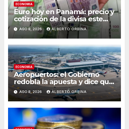
ECONOMIA
Euro hoy en Panamá: precio y
cotización de la divisa este
sábado 8 de agosto de 2026
AGO 8, 2026
ALBERTO ORBINA
ECONOMIA
Aeropuertos: el Gobierno
redobla la apuesta y dice que
la falta de inversiones puede
AGO 8, 2026
ALBERTO ORBINA
poner en riesgo la concesión