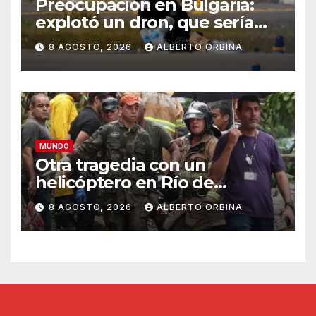
Preocupación en Bulgaria:
explotó un dron, que sería
ucraniano, cerca de un
8 AGOSTO, 2026
ALBERTO ORBINA
gasoducto en la frontera con
Rumania
MUNDO
Otra tragedia con un
helicóptero en Río de
Janeiro: murieron el piloto,
8 AGOSTO, 2026
ALBERTO ORBINA
una abuela, su hija y la nieta
en un vuelo panorámico