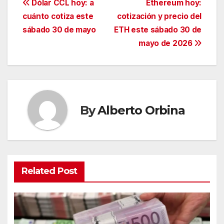
Navegación
Dólar CCL hoy: a
Ethereum hoy:
cuánto cotiza este
cotización y precio del
de
sábado 30 de mayo
ETH este sábado 30 de
entradas
mayo de 2026
By
Alberto Orbina
Related Post