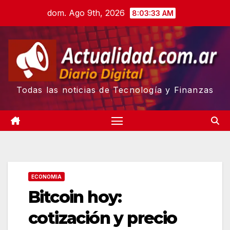
Skip
dom. Ago 9th, 2026
8:03:34 AM
to
content
Todas las noticias de Tecnología y Finanzas
ECONOMIA
Bitcoin hoy:
cotización y precio