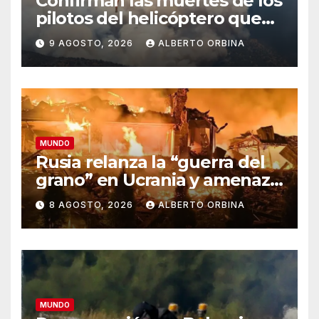
Confirman las muertes de los
pilotos del helicóptero que
quedó atrapado en medio
9 AGOSTO, 2026
ALBERTO ORBINA
del incendio forestal, tras
estrellarse en Utah
MUNDO
Rusia relanza la “guerra del
grano” en Ucrania y amenaza
el suministro global de
8 AGOSTO, 2026
ALBERTO ORBINA
alimentos
MUNDO