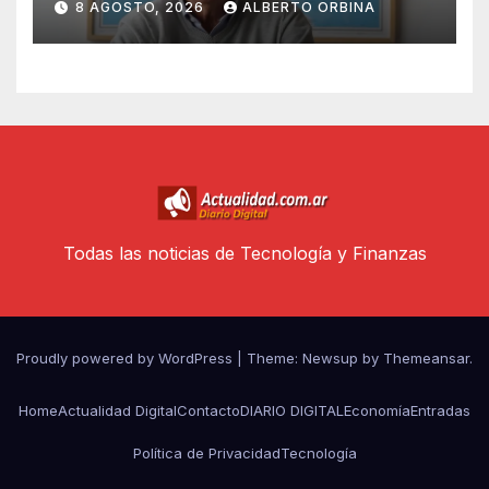
8 AGOSTO, 2026
ALBERTO ORBINA
la traspasó a su hijo y sigue
emprendiendo
Todas las noticias de Tecnología y Finanzas
Proudly powered by WordPress
|
Theme: Newsup by
Themeansar
.
Home
Actualidad Digital
Contacto
DIARIO DIGITAL
Economía
Entradas
Política de Privacidad
Tecnología