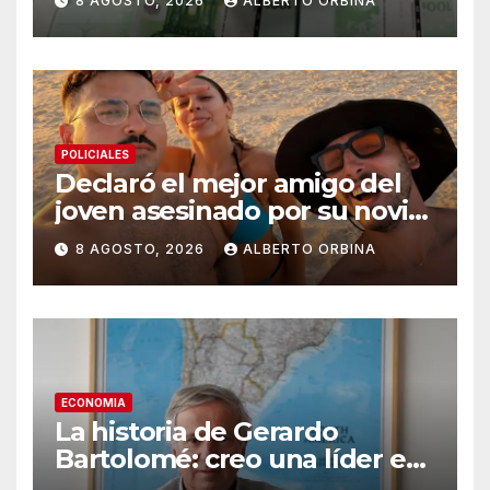
8 AGOSTO, 2026
ALBERTO ORBINA
POLICIALES
Declaró el mejor amigo del
joven asesinado por su novia
en Chaco: “Le supliqué para
8 AGOSTO, 2026
ALBERTO ORBINA
que la dejara, él era su
rehén”
ECONOMIA
La historia de Gerardo
Bartolomé: creo una líder en
semilla en todo el mundo, se