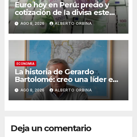
Euro hoy en Perú: precio y
cotización de la divisa este
sábado 8 de agosto de 2026
AGO 8, 2026
ALBERTO ORBINA
ECONOMIA
La historia de Gerardo
Bartolomé: creo una líder en
semilla en todo el mundo, se
AGO 8, 2026
ALBERTO ORBINA
la traspasó a su hijo y sigue
emprendiendo
Deja un comentario