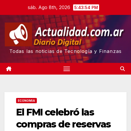
Skip
sáb. Ago 8th, 2026
5:43:55 PM
to
content
Todas las noticias de Tecnología y Finanzas
ECONOMIA
El FMI celebró las
compras de reservas