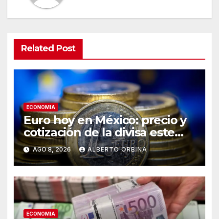
Related Post
ECONOMIA
Euro hoy en México: precio y
cotización de la divisa este
sábado 8 de agosto de 2026
AGO 8, 2026
ALBERTO ORBINA
ECONOMIA